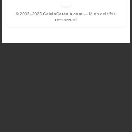
© 2003–2025
CalcioCatania.com
— Muro dei tifosi
rossazzurri