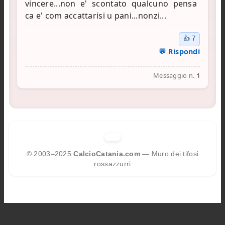
vincere...non e' scontato qualcuno pensa
👍
7
💬 Rispondi
Messaggio n.
1
© 2003–2025
CalcioCatania.com
— Muro dei tifosi
rossazzurri