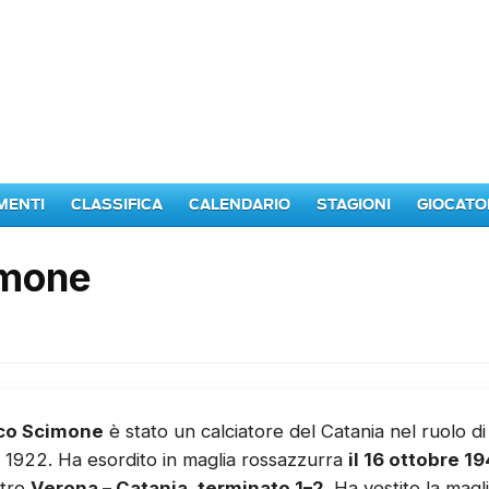
MENTI
CLASSIFICA
CALENDARIO
STAGIONI
GIOCATO
imone
co Scimone
è stato un calciatore del Catania nel ruolo d
1922. Ha esordito in maglia rossazzurra
il 16 ottobre 1
ntro
Verona – Catania, terminato 1–2
. Ha vestito la mag