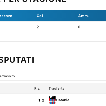
esenze
Gol
Amm.
2
0
SPUTATI
Ammonito
Ris.
Trasferta
1–2
Catania