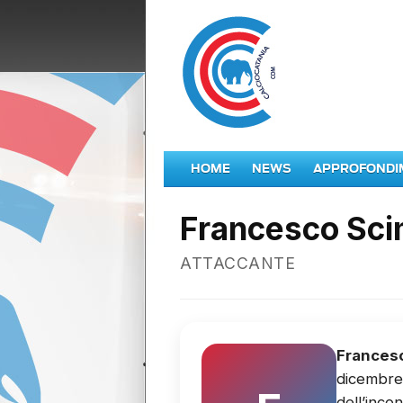
HOME
NEWS
APPROFONDI
Francesco Sc
ATTACCANTE
Frances
dicembre 
dell’inco