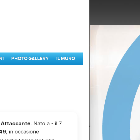
RI
PHOTO GALLERY
IL MURO
i
Attaccante
. Nato a - il 7
949
, in occasione
lia rossazzurra per una