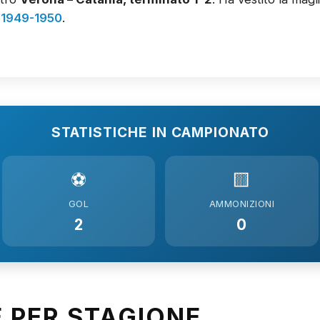
:
1949-1950
.
STATISTICHE IN CAMPIONATO
⚽
🟨
GOL
AMMONIZIONI
2
0
E PER STAGIONE