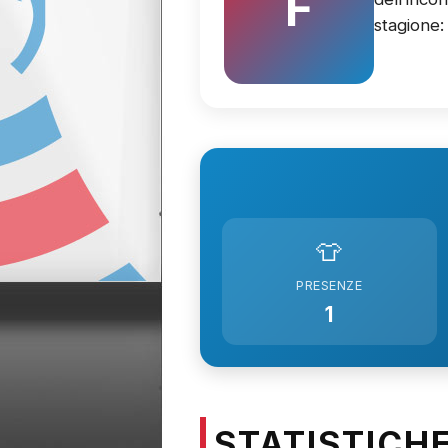
F
stagione
👕
PRESENZE
1
STATISTICH