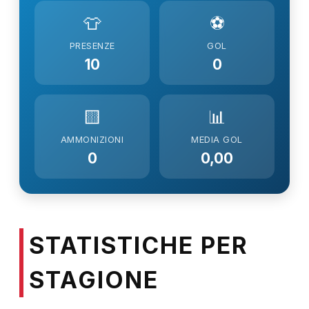
👕
⚽
PRESENZE
GOL
10
0
🟨
📊
AMMONIZIONI
MEDIA GOL
0
0,00
STATISTICHE PER
STAGIONE