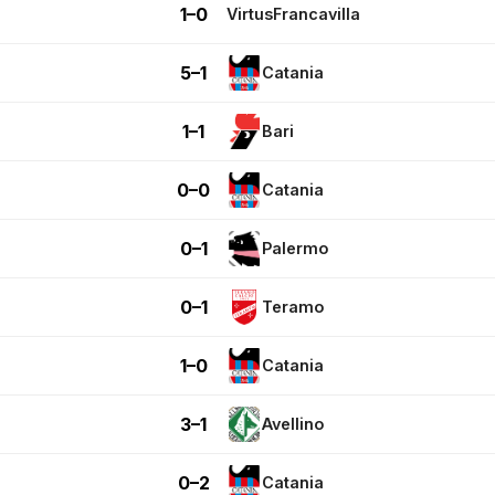
1–0
VirtusFrancavilla
5–1
Catania
1–1
Bari
0–0
Catania
0–1
Palermo
0–1
Teramo
1–0
Catania
3–1
Avellino
0–2
Catania