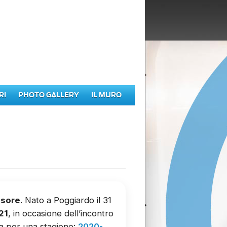
RI
PHOTO GALLERY
IL MURO
nsore
. Nato a Poggiardo il 31
21
, in occasione dell’incontro
ra per una stagione:
2020-