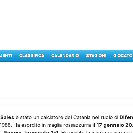
MENTI
CLASSIFICA
CALENDARIO
STAGIONI
GIOCATO
Sales
è stato un calciatore del Catania nel ruolo di
Dife
1988. Ha esordito in maglia rossazzurra
il 17 gennaio 20
 – Foggia, terminato 2–1
. Ha vestito la maglia rossazzur