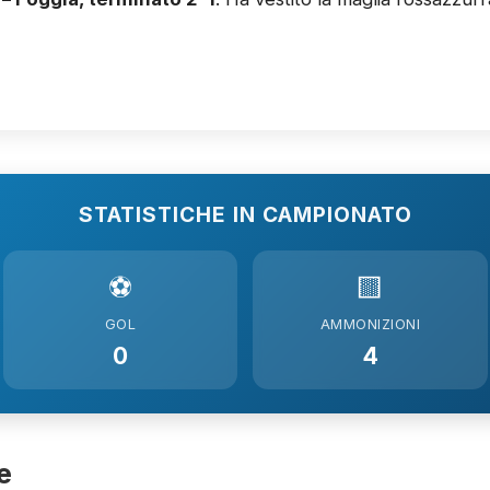
STATISTICHE IN CAMPIONATO
⚽
🟨
GOL
AMMONIZIONI
0
4
e