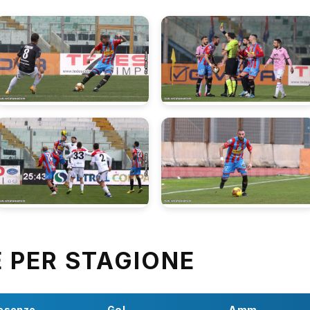
E PER STAGIONE
esenze
Gol
Amm.