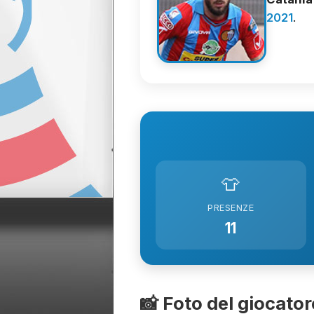
2021
.
👕
PRESENZE
11
📸 Foto del giocator