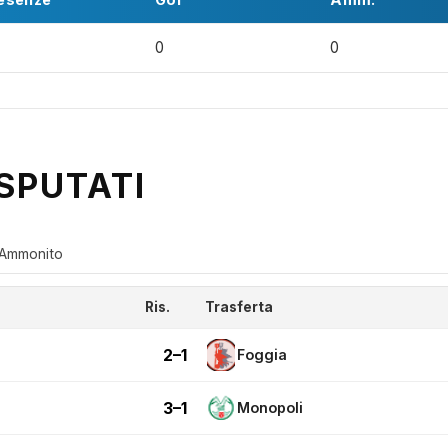
0
0
SPUTATI
Ammonito
Ris.
Trasferta
2–1
Foggia
3–1
Monopoli