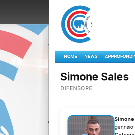
HOME
NEWS
APPROFONDI
Simone Sales
DIFENSORE
Simone 
gennaio 
Catania