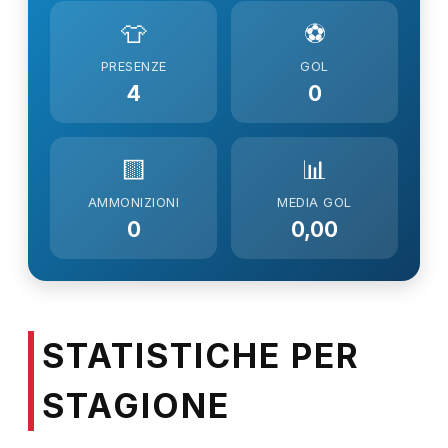
👕
⚽
PRESENZE
GOL
4
0
🟨
📊
AMMONIZIONI
MEDIA GOL
0
0,00
STATISTICHE PER
STAGIONE