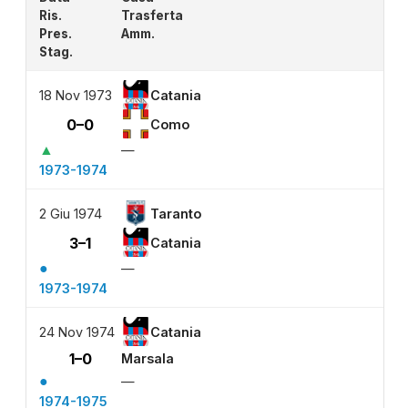
Ris.
Trasferta
Pres.
Amm.
Stag.
18 Nov 1973
Catania
0–0
Como
▲
—
1973-1974
2 Giu 1974
Taranto
3–1
Catania
●
—
1973-1974
24 Nov 1974
Catania
1–0
Marsala
●
—
1974-1975