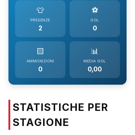
👕
⚽
PRESENZE
GOL
2
0
🟨
📊
AMMONIZIONI
MEDIA GOL
0
0,00
STATISTICHE PER
STAGIONE