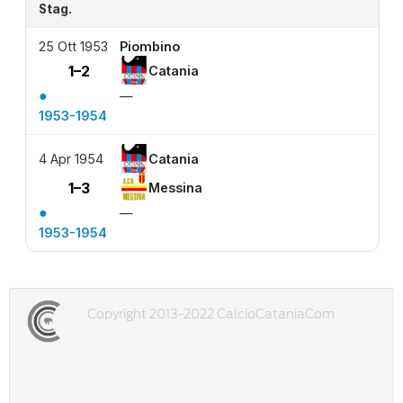
Stag.
25 Ott 1953
Piombino
1–2
Catania
●
—
1953-1954
4 Apr 1954
Catania
1–3
Messina
●
—
1953-1954
Copyright 2013-2022 CalcioCataniaCom