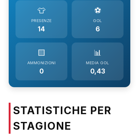
👕
⚽
PRESENZE
GOL
14
6
🟨
📊
AMMONIZIONI
MEDIA GOL
0
0,43
STATISTICHE PER
STAGIONE