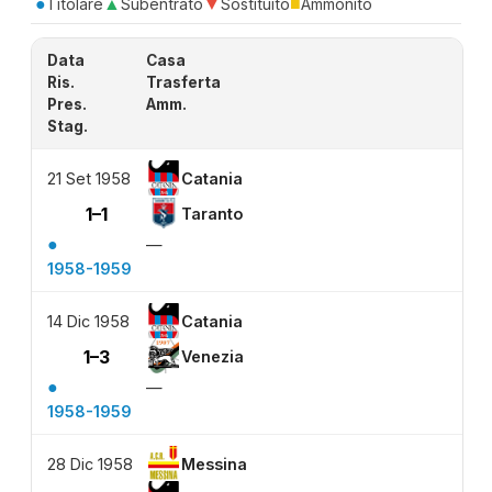
●
▲
▼
■
Titolare
Subentrato
Sostituito
Ammonito
Data
Casa
Ris.
Trasferta
Pres.
Amm.
Stag.
21 Set 1958
Catania
1–1
Taranto
●
—
1958-1959
14 Dic 1958
Catania
1–3
Venezia
●
—
1958-1959
28 Dic 1958
Messina