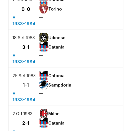
0–0
Torino
●
—
1983-1984
18 Set 1983
Udinese
3–1
Catania
●
—
1983-1984
25 Set 1983
Catania
1–1
Sampdoria
●
—
1983-1984
2 Ott 1983
Milan
2–1
Catania