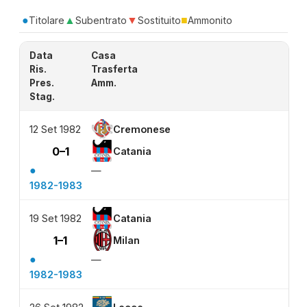
●
▲
▼
■
Titolare
Subentrato
Sostituito
Ammonito
Data
Casa
Ris.
Trasferta
Pres.
Amm.
Stag.
12 Set 1982
Cremonese
0–1
Catania
●
—
1982-1983
19 Set 1982
Catania
1–1
Milan
●
—
1982-1983