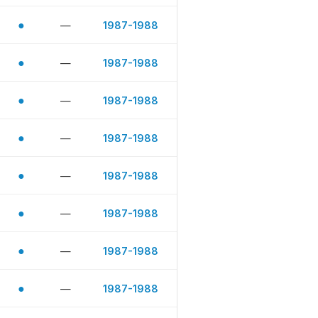
●
—
1987-1988
●
—
1987-1988
●
—
1987-1988
●
—
1987-1988
●
—
1987-1988
●
—
1987-1988
●
—
1987-1988
●
—
1987-1988