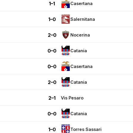
1–1
Casertana
1–0
Salernitana
2–0
Nocerina
0–0
Catania
0–0
Casertana
2–0
Catania
2–1
Vis Pesaro
0–0
Catania
1–0
Torres Sassari