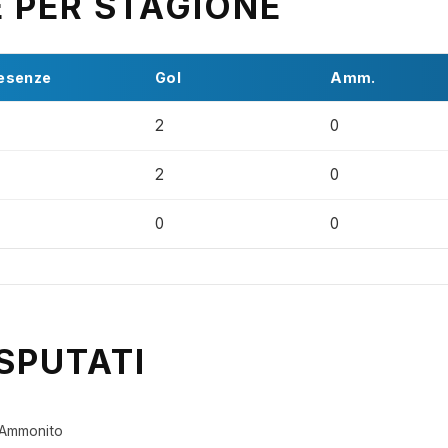
E PER STAGIONE
esenze
Gol
Amm.
2
0
2
0
0
0
SPUTATI
Ammonito