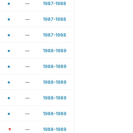
●
—
1987-1988
●
—
1987-1988
●
—
1987-1988
●
—
1988-1989
●
—
1988-1989
●
—
1988-1989
●
—
1988-1989
●
—
1988-1989
▼
—
1988-1989