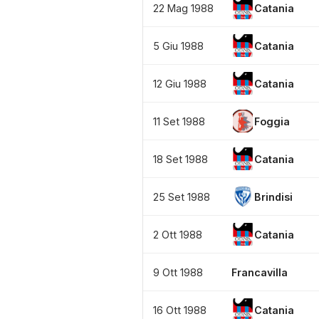
22 Mag 1988
Catania
5 Giu 1988
Catania
12 Giu 1988
Catania
11 Set 1988
Foggia
18 Set 1988
Catania
25 Set 1988
Brindisi
2 Ott 1988
Catania
9 Ott 1988
Francavilla
16 Ott 1988
Catania