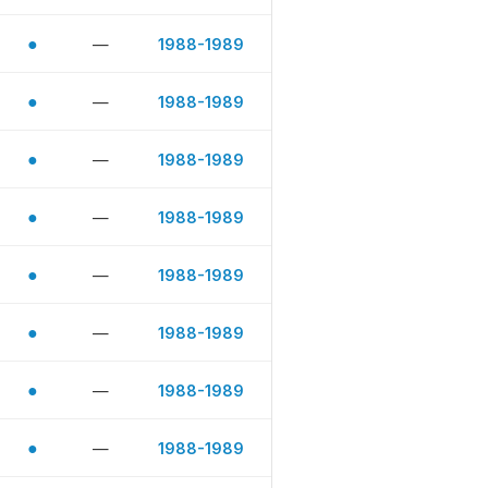
●
—
1988-1989
●
—
1988-1989
●
—
1988-1989
●
—
1988-1989
●
—
1988-1989
●
—
1988-1989
●
—
1988-1989
●
—
1988-1989