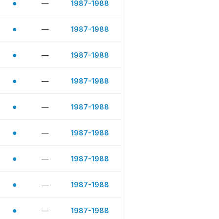
●
—
1987-1988
●
—
1987-1988
●
—
1987-1988
●
—
1987-1988
●
—
1987-1988
●
—
1987-1988
●
—
1987-1988
●
—
1987-1988
●
—
1987-1988