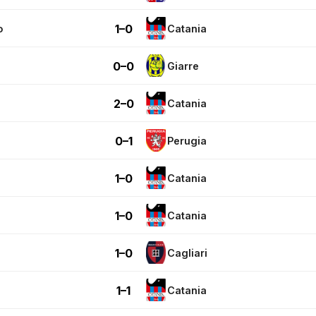
1–0
o
Catania
0–0
Giarre
2–0
Catania
0–1
Perugia
1–0
Catania
1–0
Catania
1–0
Cagliari
1–1
Catania