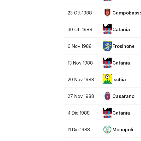
23 Ott 1988
Campobass
30 Ott 1988
Catania
6 Nov 1988
Frosinone
13 Nov 1988
Catania
20 Nov 1988
Ischia
27 Nov 1988
Casarano
4 Dic 1988
Catania
11 Dic 1988
Monopoli