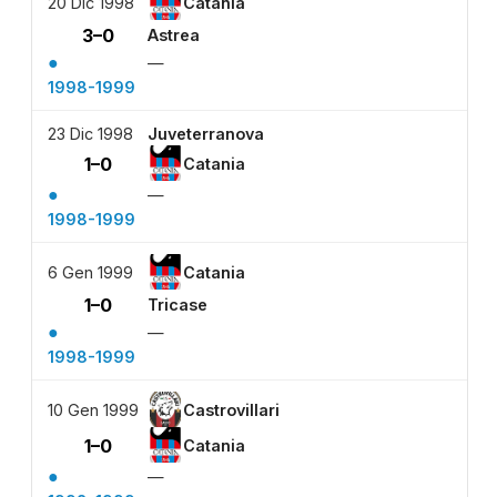
20 Dic 1998
Catania
3–0
Astrea
●
—
1998-1999
23 Dic 1998
Juveterranova
1–0
Catania
●
—
1998-1999
6 Gen 1999
Catania
1–0
Tricase
●
—
1998-1999
10 Gen 1999
Castrovillari
1–0
Catania
●
—