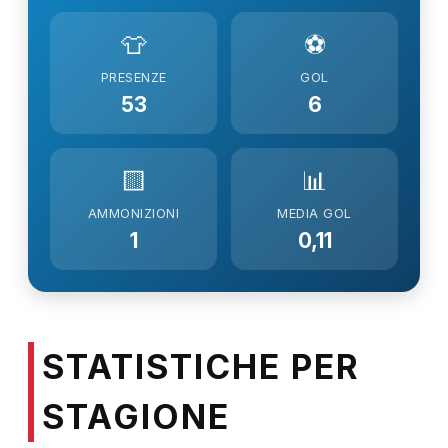
👕
⚽
PRESENZE
GOL
53
6
🟨
📊
AMMONIZIONI
MEDIA GOL
1
0,11
STATISTICHE PER
STAGIONE