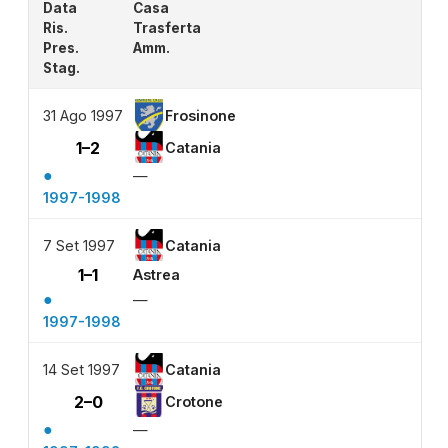
Data
Casa
Ris.
Trasferta
Pres.
Amm.
Stag.
31 Ago 1997
Frosinone
1–2
Catania
●
—
1997-1998
7 Set 1997
Catania
1–1
Astrea
●
—
1997-1998
14 Set 1997
Catania
2–0
Crotone
●
—