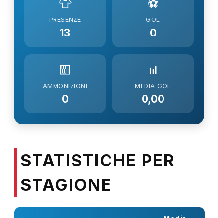
👕
⚽
PRESENZE
GOL
13
0
🟨
📊
AMMONIZIONI
MEDIA GOL
0
0,00
STATISTICHE PER
STAGIONE