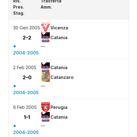
Ris.
Trasferta
Pres.
Amm.
Stag.
30 Gen 2005
Vicenza
2–2
Catania
●
—
2004-2005
2 Feb 2005
Catania
2–0
Catanzaro
●
—
2004-2005
6 Feb 2005
Perugia
1–1
Catania
●
—
2004-2005