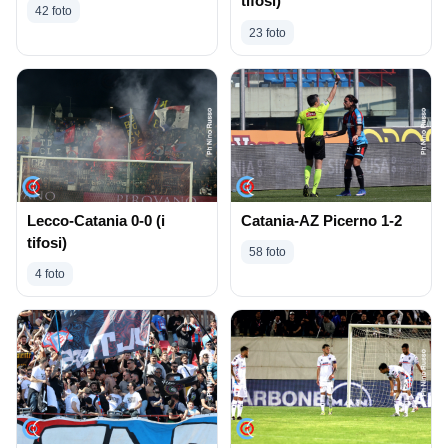
tifosi)
42 foto
23 foto
Lecco-Catania 0-0 (i
Catania-AZ Picerno 1-2
tifosi)
58 foto
4 foto