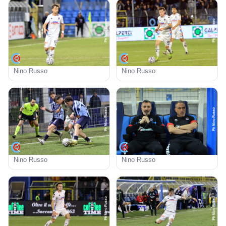
Nino Russo
Nino Russo
Nino Russo
Nino Russo