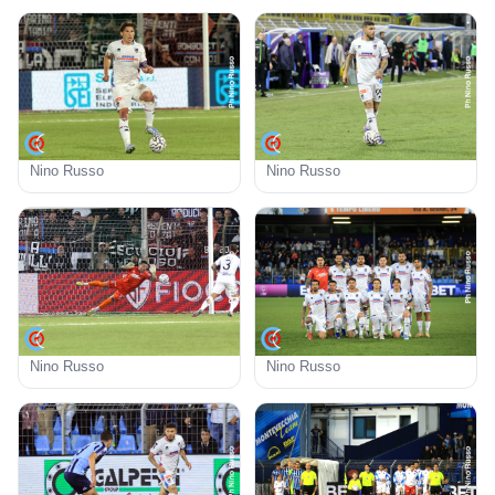
Nino Russo
Nino Russo
Nino Russo
Nino Russo