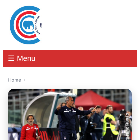
☰ Menu
Home
›