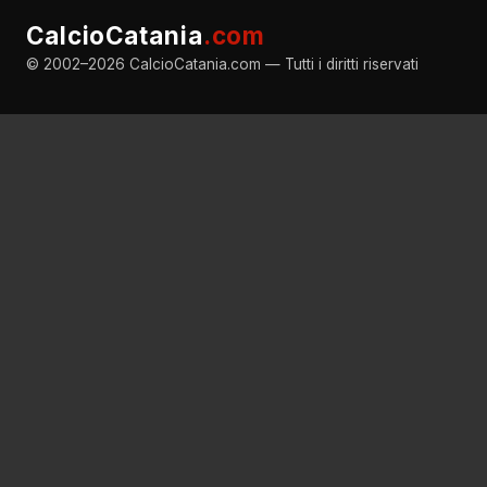
CalcioCatania
.com
© 2002–2026 CalcioCatania.com — Tutti i diritti riservati