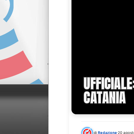
UFFICIALE
CATANIA
di
Redazione
·
20 agost