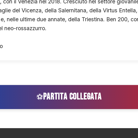
 con il Venezia nel 2018. Cresciuto nel settore giovanile d
lie del Vicenza, della Salernitana, della Virtus Entella,
 nelle ultime due annate, della Triestina. Ben 200, con 4
el neo-rossazzurro.
o
PARTITA COLLEGATA
⚽