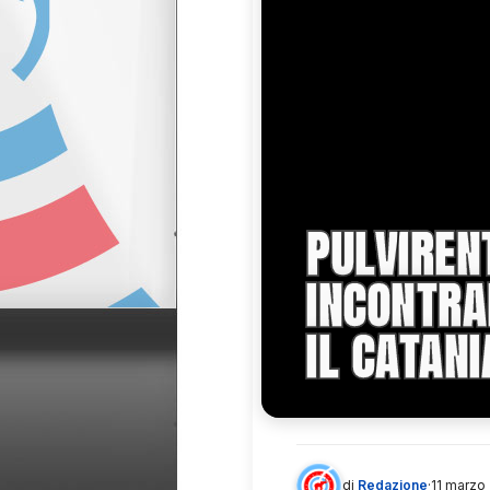
PULVIREN
INCONTRAR
IL CATANI
di
Redazione
·
11 marzo 