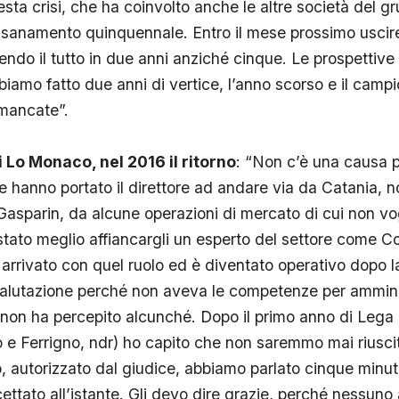
ta crisi, che ha coinvolto anche le altre società del g
risanamento quinquennale. Entro il mese prossimo uscir
ndo il tutto in due anni anziché cinque. Le prospettive
biamo fatto due anni di vertice, l’anno scorso e il campi
 mancate”.
i Lo Monaco, nel 2016 il ritorno
: “Non c’è una causa p
he hanno portato il direttore ad andare via da Catania, 
 Gasparin, da alcune operazioni di mercato di cui non vo
tato meglio affiancargli un esperto del settore come Co
 arrivato con quel ruolo ed è diventato operativo dopo 
 valutazione perché non aveva le competenze per amminis
o non ha percepito alcunché. Dopo il primo anno di Lega 
o e Ferrigno, ndr) ho capito che non saremmo mai riuscit
 autorizzato dal giudice, abbiamo parlato cinque minuti,
cettato all’istante. Gli devo dire grazie, perché nessuno