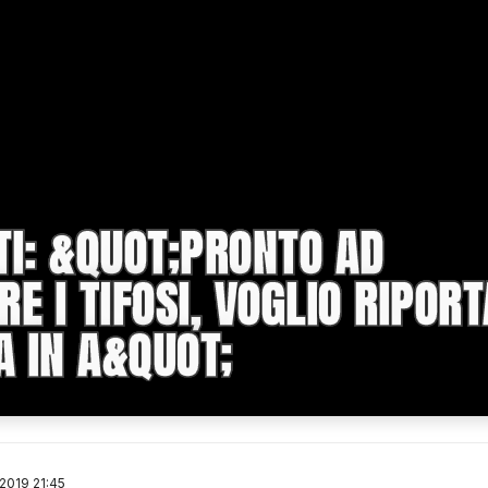
TI: &QUOT;PRONTO AD
E I TIFOSI, VOGLIO RIPOR
A IN A&QUOT;
2019 21:45