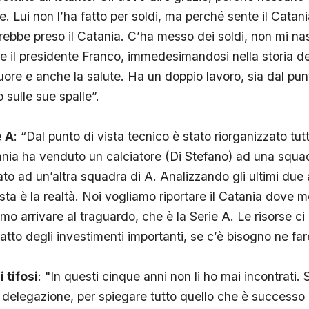
e. Lui non l’ha fatto per soldi, ma perché sente il Cata
ebbe preso il Catania. C’ha messo dei soldi, non mi nas
e il presidente Franco, immedesimandosi nella storia 
 cuore e anche la salute. Ha un doppio lavoro, sia dal pun
 sulle sue spalle”.
e A
: “Dal punto di vista tecnico è stato riorganizzato tut
tania ha venduto un calciatore (Di Stefano) ad una squa
tato ad un’altra squadra di A. Analizzando gli ultimi du
ta è la realtà. Noi vogliamo riportare il Catania dove me
mo arrivare al traguardo, che è la Serie A. Le risorse ci
tto degli investimenti importanti, se c’è bisogno ne fare
 tifosi
: "In questi cinque anni non li ho mai incontrati.
a delegazione, per spiegare tutto quello che è successo 