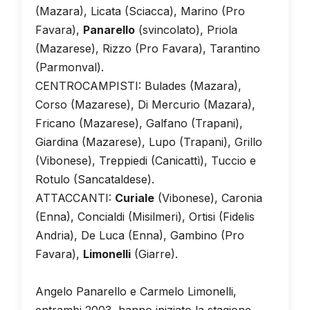
(Mazara), Licata (Sciacca), Marino (Pro
Favara),
Panarello
(svincolato), Priola
(Mazarese), Rizzo (Pro Favara), Tarantino
(Parmonval).
CENTROCAMPISTI: Bulades (Mazara),
Corso (Mazarese), Di Mercurio (Mazara),
Fricano (Mazarese), Galfano (Trapani),
Giardina (Mazarese), Lupo (Trapani), Grillo
(Vibonese), Treppiedi (Canicattì), Tuccio e
Rotulo (Sancataldese).
ATTACCANTI:
Curiale
(Vibonese), Caronia
(Enna), Concialdi (Misilmeri), Ortisi (Fidelis
Andria), De Luca (Enna), Gambino (Pro
Favara),
Limonelli
(Giarre).
Angelo Panarello e Carmelo Limonelli,
entrambi 2003, hanno iniziato la stagione