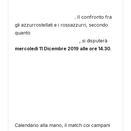
rinviato lo scorso 3 Novembre per via
dell'impraticabilità del terreno di gioco del
"Marcello Torre" di Pagani
. Il confronto fra
gli azzurrostellati e i rossazzurri, secondo
quanto
comunicato dalla società campana
sul proprio profilo Facebook
, si disputerà
mercoledì 11 Dicembre 2019 alle ore 14.30
.
Calendario alla mano, il match coi campani