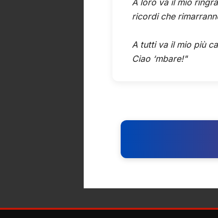
A loro va il mio ring
ricordi che rimarran
A tutti va il mio più 
Ciao ‘mbare!"