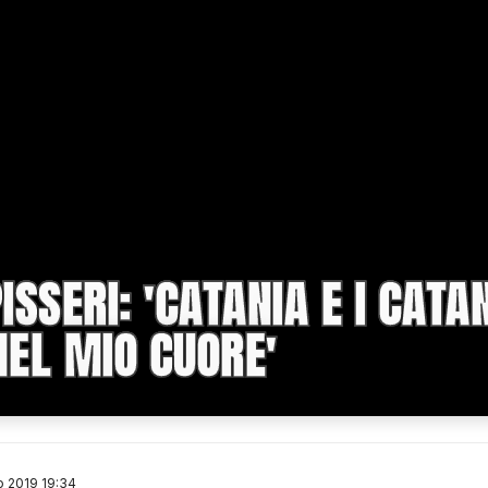
SSERI: 'CATANIA E I CATA
EL MIO CUORE'
o 2019 19:34