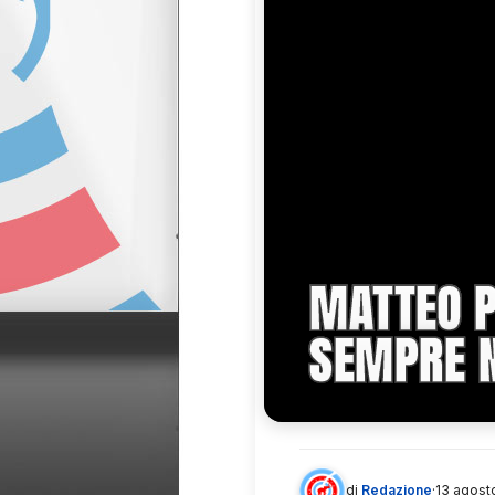
MATTEO PI
SEMPRE N
di
Redazione
·
13 agost