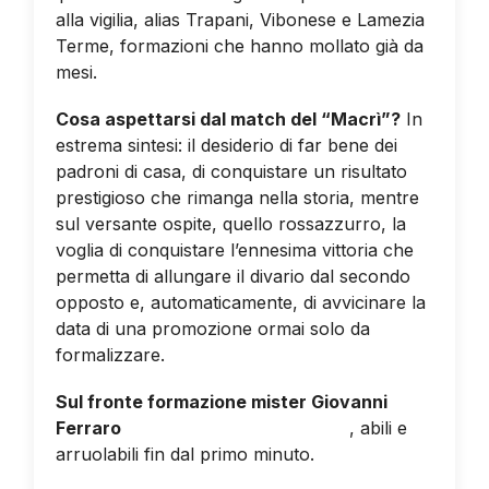
alla vigilia, alias Trapani, Vibonese e Lamezia
Terme, formazioni che hanno mollato già da
mesi.
Cosa aspettarsi dal match del “Macrì”?
In
estrema sintesi: il desiderio di far bene dei
padroni di casa, di conquistare un risultato
prestigioso che rimanga nella storia, mentre
sul versante ospite, quello rossazzurro, la
voglia di conquistare l’ennesima vittoria che
permetta di allungare il divario dal secondo
opposto e, automaticamente, di avvicinare la
data di una promozione ormai solo da
formalizzare.
Sul fronte formazione mister Giovanni
Ferraro
ritrova Sarao e Rapisarda
, abili e
arruolabili fin dal primo minuto.
Da valutare
le condizioni di Vitale (uscito anzitempo