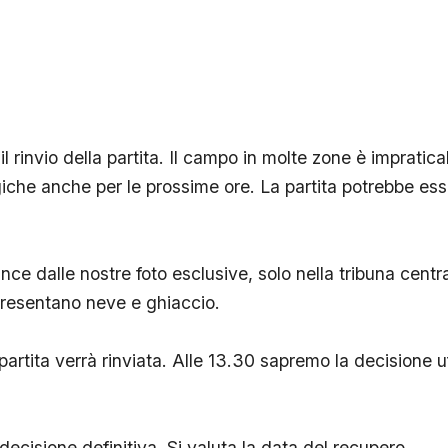
il rinvio della partita. Il campo in molte zone è impratic
iche anche per le prossime ore. La partita potrebbe ess
ce dalle nostre foto esclusive, solo nella tribuna central
i presentano neve e ghiaccio.
artita verrà rinviata. Alle 13.30 sapremo la decisione uf
decisione definitiva. Si valuta la data del recupero.