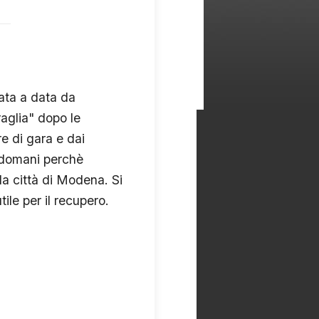
ata a data da
raglia" dopo le
re di gara e dai
a domani perchè
a città di Modena. Si
ile per il recupero.