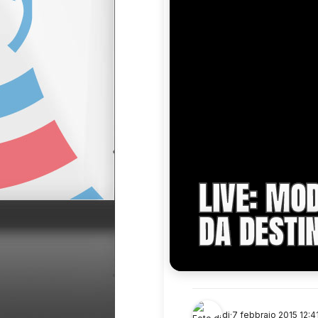
LIVE: MO
DA DESTI
di
·
7 febbraio 2015 12:4