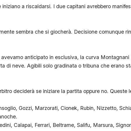
iniziano a riscaldarsi. I due capitani avrebbero manifest
ente sembra che si giocherà. Decisione comunque rinv
avevamo anticipato in esclusiva, la curva Montagnani 
a di neve. Agibili solo gradinata o tribuna che erano stat
bitro deciderà se iniziare la partita oppure no. Queste le
glio, Gozzi, Marzorati, Cionek, Rubin, Nizzetto, Schia
anoche.
ini, Calapai, Ferrari, Beltrame, Salifu, Marsura, Signori