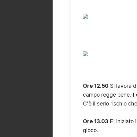
Ore 12.50
Si lavora d
campo regge bene. I c
C'è il serio rischio ch
Ore 13.03
E' iniziato 
gioco.