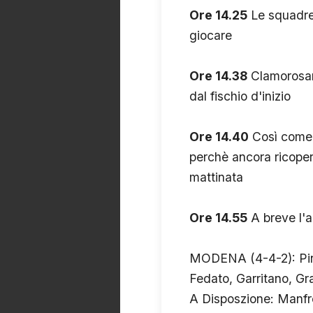
Ore 14.25
Le squadre 
giocare
Ore 14.38
Clamorosam
dal fischio d'inizio
Ore 14.40
Così come 
perchè ancora ricopert
mattinata
Ore 14.55
A breve l'ar
MODENA (4-4-2): Pinso
Fedato, Garritano, Gr
A Disposzione: Manfred