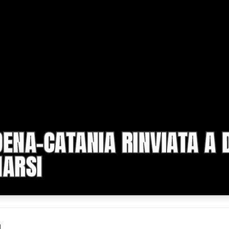
DENA-CATANIA RINVIATA A 
NARSI
1