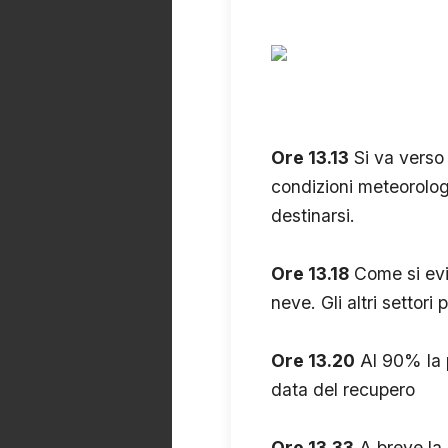
Ore 13.13
Si va verso 
condizioni meteorolog
destinarsi.
Ore 13.18
Come si evin
neve. Gli altri settor
Ore 13.20
Al 90% la p
data del recupero
Ore 13.33
A breve la 