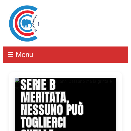
☰ Menu
CICCONI:
&QUOT;NEL 2002
SERIE B
MERITATA,
NESSUNO PUÒ
TOGLIERCI