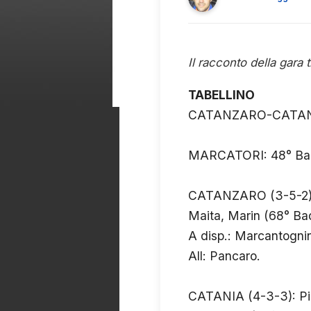
Il racconto della gara 
TABELLINO
CATANZARO-CATA
MARCATORI: 48° Baris
CATANZARO (3-5-2): N
Maita, Marin (68° Badj
A disp.: Marcantognin
All: Pancaro.
CATANIA (4-3-3): Piss