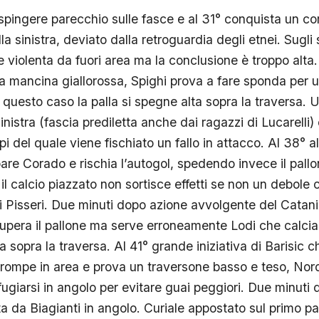
spingere parecchio sulle fasce e al 31° conquista un cor
la sinistra, deviato dalla retroguardia degli etnei. Sugli 
violenta da fuori area ma la conclusione è troppo alta.
ia mancina giallorossa, Spighi prova a fare sponda per
questo caso la palla si spegne alta sopra la traversa. 
inistra (fascia prediletta anche dai ragazzi di Lucarell
pi del quale viene fischiato un fallo in attacco. Al 38° al
pare Corado e rischia l’autogol, spedendo invece il pall
il calcio piazzato non sortisce effetti se non un debole 
i Pisseri. Due minuti dopo azione avvolgente del Catania
upera il pallone ma serve erroneamente Lodi che calcia d
 sopra la traversa. Al 41° grande iniziativa di Barisic 
 irrompe in area e prova un traversone basso e teso, Nor
fugiarsi in angolo per evitare guai peggiori. Due minuti
ta da Biagianti in angolo. Curiale appostato sul primo pal