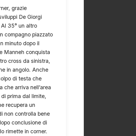
ner, grazie
sviluppi De Giorgi
 Al 35° un altro
 un compagno piazzato
Un minuto dopo il
i) e Manneh conquista
tro cross da sinistra,
one in angolo. Anche
colpo di testa che
 che arriva nell’area
i prima dal limite,
che recupera un
di non controlla bene
 dopo conclusione di
o rimette in corner.