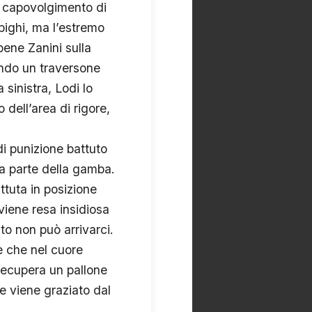
ul capovolgimento di
pighi, ma l’estremo
ene Zanini sulla
uando un traversone
sinistra, Lodi lo
 dell’area di rigore,
di punizione battuto
na parte della gamba.
ttuta in posizione
 viene resa insidiosa
to non può arrivarci.
e che nel cuore
 recupera un pallone
e viene graziato dal