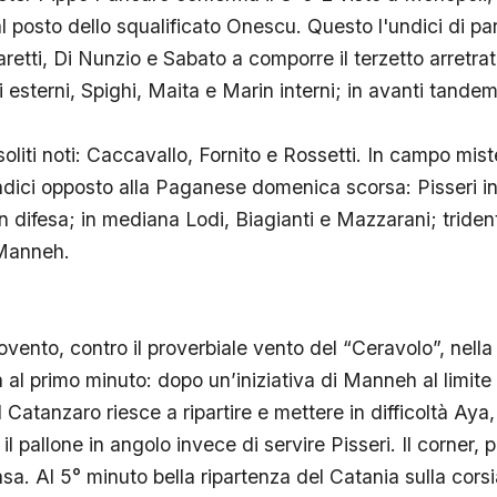
l posto dello squalificato Onescu. Questo l'undici di pa
aretti, Di Nunzio e Sabato a comporre il terzetto arretr
i esterni, Spighi, Maita e Marin interni; in avanti tan
soliti noti: Caccavallo, Fornito e Rossetti. In campo mist
undici opposto alla Paganese domenica scorsa: Pisseri in
difesa; in mediana Lodi, Biagianti e Mazzarani; tride
 Manneh.
ovento, contro il proverbiale vento del “Ceravolo”, nella
ià al primo minuto: dopo un’iniziativa di Manneh al limite
 Catanzaro riesce a ripartire e mettere in difficoltà Aya,
l pallone in angolo invece di servire Pisseri. Il corner, 
asa. Al 5° minuto bella ripartenza del Catania sulla cor