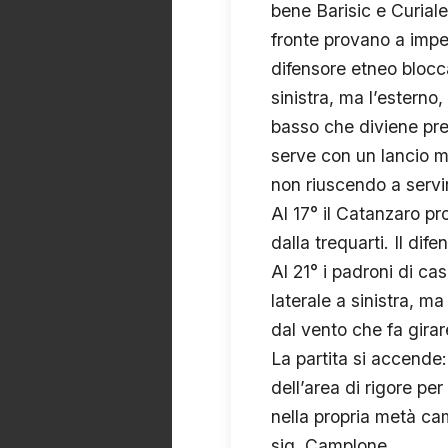
bene Barisic e Curiale
fronte provano a impe
difensore etneo blocc
sinistra, ma l’esterno
basso che diviene pred
serve con un lancio mil
non riuscendo a servi
Al 17° il Catanzaro pr
dalla trequarti. Il di
Al 21° i padroni di ca
laterale a sinistra, ma
dal vento che fa girar
La partita si accende
dell’area di rigore pe
nella propria metà cam
sig. Camplone.