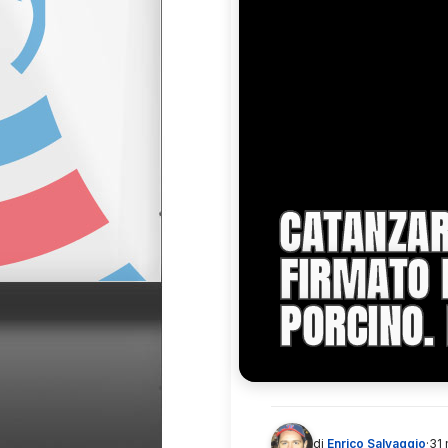
CATANZAR
FIRMATO B
PORCINO. 
di
Enrico Salvaggio
·
31 