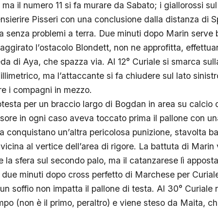
 ma il numero 11 si fa murare da Sabato; i giallorossi s
nsierire Pisseri con una conclusione dalla distanza di S
a senza problemi a terra. Due minuti dopo Marin serve b
, aggirato l’ostacolo Blondett, non ne approfitta, effett
a di Aya, che spazza via. Al 12° Curiale si smarca sulla 
limetrico, ma l’attaccante si fa chiudere sul lato sinistro
re i compagni in mezzo.
otesta per un braccio largo di Bogdan in area su calcio 
fensore in ogni caso aveva toccato prima il pallone con u
sa conquistano un’altra pericolosa punizione, stavolta ba
 vicina al vertice dell’area di rigore. La battuta di Marin
e la sfera sul secondo palo, ma il catanzarese lì apposta
: due minuti dopo cross perfetto di Marchese per Curial
r un soffio non impatta il pallone di testa. Al 30° Curiale
po (non è il primo, peraltro) e viene steso da Maita, ch