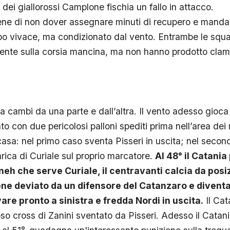
dei giallorossi Camplone fischia un fallo in attacco.
itiene di non dover assegnare minuti di recupero e manda
po vivace, ma condizionato dal vento. Entrambe le squ
ente sulla corsia mancina, ma non hanno prodotto clam
a cambi da una parte e dall’altra. Il vento adesso gioca
o con due pericolosi palloni spediti prima nell’area dei r
 casa: nel primo caso sventa Pisseri in uscita; nel sec
rica di Curiale sul proprio marcatore.
Al 48° il Catani
h che serve Curiale, il centravanti calcia da posiz
viene deviato da un difensore del Catanzaro e diventa
vare pronto a sinistra e fredda Nordi in uscita.
Il Cat
so cross di Zanini sventato da Pisseri. Adesso il Catani