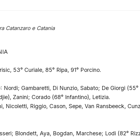
tra Catanzaro e Catania
NIA
ic, 53° Curiale, 85° Ripa, 91° Porcino.
ordi; Gambaretti, Di Nunzio, Sabato; De Giorgi (55° F
ie), Zanini; Corado (68° Infantino), Letizia.
i, Nicoletti, Riggio, Cason, Sepe, Van Ransbeeck, Cunz
eri; Blondett, Aya, Bogdan, Marchese; Lodi (82° Rizzo