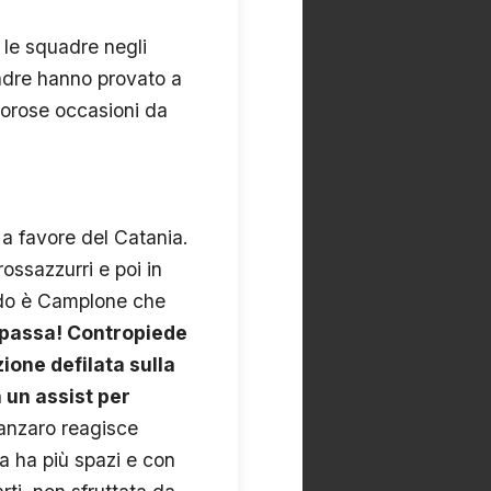
 le squadre negli
adre hanno provato a
orose occasioni da
 a favore del Catania.
ossazzurri e poi in
ondo è Camplone che
a passa! Contropiede
ione defilata sulla
 un assist per
anzaro reagisce
a ha più spazi e con