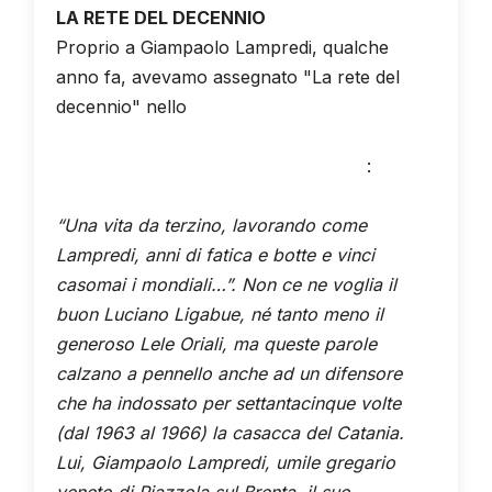
LA RETE DEL DECENNIO
Proprio a Giampaolo Lampredi, qualche
anno fa, avevamo assegnato "La rete del
decennio" nello
speciale realizzato dalla
nostra redazione in occasione del
compleanno numero 70 dell'Elefante
:
“Una vita da terzino, lavorando come
Lampredi, anni di fatica e botte e vinci
casomai i mondiali…”. Non ce ne voglia il
buon Luciano Ligabue, né tanto meno il
generoso Lele Oriali, ma queste parole
calzano a pennello anche ad un difensore
che ha indossato per settantacinque volte
(dal 1963 al 1966) la casacca del Catania.
Lui, Giampaolo Lampredi, umile gregario
veneto di Piazzola sul Brenta, il suo