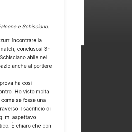
 Falcone e Schisciano.
urri incontrare la
t match, conclusosi 3-
 Schisciano abile nel
azio anche al portiere
 prova ha così
ontro. Ho visto molta
o come se fosse una
averso il sacrificio di
ggi mi aspettavo
tico. È chiaro che con