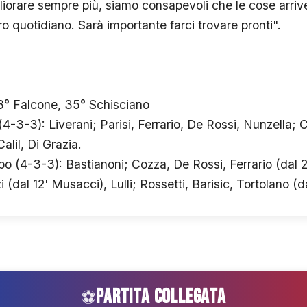
gliorare sempre più, siamo consapevoli che le cose arri
ro quotidiano. Sarà importante farci trovare pronti".
 18° Falcone, 35° Schisciano
-3-3): Liverani; Parisi, Ferrario, De Rossi, Nunzella; C
alil, Di Grazia.
 (4-3-3): Bastianoni; Cozza, De Rossi, Ferrario (dal 2
dal 12' Musacci), Lulli; Rossetti, Barisic, Tortolano (d
PARTITA COLLEGATA
⚽