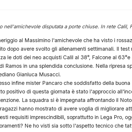
to nell'amichevole disputata a porte chiuse. In rete Calil,
eriggio al Massimino l'amichevole che ha visto i rossazz
o dopo avere svolto gli allenamenti settimanali. Il tes
a le doti dei neo acquisti Calil al 38°, Falcone al 63°e
 di Ramos in una splendida conclusione. Nella ripresa sp
mediano Gianluca Musacci.
presso infine mister Pancaro che soddisfatto della buona
 positivo di questa giornata è stato l'approccio all'inc
enzione. La squadra si è impegnata affrontando il Not
ragazzi hanno mostrato di avere voglia di migliorare attr
ti requisiti imprescindibili, soprattutto in Lega Pro, o
oramenti? Ne ho visti sia sotto l'aspetto tecnico che tat