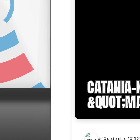
CATANIA-
&QUOT;MA
di
·
10 settembre 2015 21