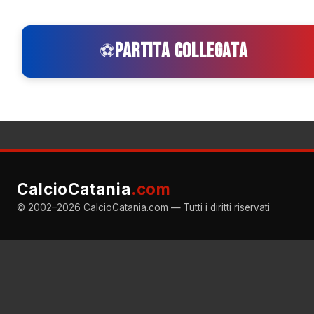
PARTITA COLLEGATA
⚽
CalcioCatania
.com
© 2002–2026 CalcioCatania.com — Tutti i diritti riservati