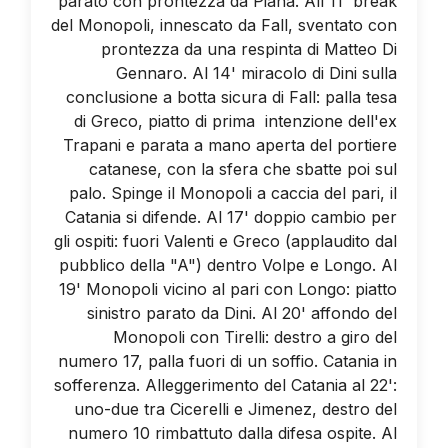
parato con prontezza da Piana. All'11' break
del Monopoli, innescato da Fall, sventato con
prontezza da una respinta di Matteo Di
Gennaro. Al 14' miracolo di Dini sulla
conclusione a botta sicura di Fall: palla tesa
di Greco, piatto di prima intenzione dell'ex
Trapani e parata a mano aperta del portiere
catanese, con la sfera che sbatte poi sul
palo. Spinge il Monopoli a caccia del pari, il
Catania si difende. Al 17' doppio cambio per
gli ospiti: fuori Valenti e Greco (applaudito dal
pubblico della "A") dentro Volpe e Longo. Al
19' Monopoli vicino al pari con Longo: piatto
sinistro parato da Dini. Al 20' affondo del
Monopoli con Tirelli: destro a giro del
numero 17, palla fuori di un soffio. Catania in
sofferenza. Alleggerimento del Catania al 22':
uno-due tra Cicerelli e Jimenez, destro del
numero 10 rimbattuto dalla difesa ospite. Al