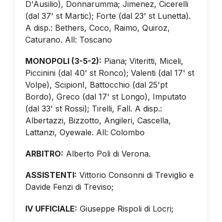
D'Ausilio), Donnarumma; Jimenez, Cicerelli
(dal 37' st Martic); Forte (dal 23' st Lunetta).
A disp.: Bethers, Coco, Raimo, Quiroz,
Caturano. All: Toscano
MONOPOLI (3-5-2):
Piana; Viteritti, Miceli,
Piccinini (dal 40' st Ronco); Valenti (dal 17' st
Volpe), ScipionI, Battocchio (dal 25'pt
Bordo), Greco (dal 17' st Longo), Imputato
(dal 33' st Rossi); Tirelli, Fall. A disp.:
Albertazzi, Bizzotto, Angileri, Cascella,
Lattanzi, Oyewale. All: Colombo
ARBITRO:
Alberto Poli di Verona.
ASSISTENTI:
Vittorio Consonni di Treviglio e
Davide Fenzi di Treviso;
IV UFFICIALE:
Giuseppe Rispoli di Locri;