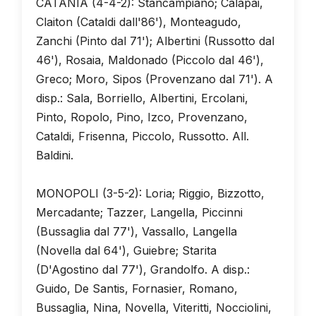
CATANIA (4-4-2): Stancampiano; Calapai,
Claiton (Cataldi dall'86'), Monteagudo,
Zanchi (Pinto dal 71'); Albertini (Russotto dal
46'), Rosaia, Maldonado (Piccolo dal 46'),
Greco; Moro, Sipos (Provenzano dal 71'). A
disp.: Sala, Borriello, Albertini, Ercolani,
Pinto, Ropolo, Pino, Izco, Provenzano,
Cataldi, Frisenna, Piccolo, Russotto. All.
Baldini.
MONOPOLI (3-5-2): Loria; Riggio, Bizzotto,
Mercadante; Tazzer, Langella, Piccinni
(Bussaglia dal 77'), Vassallo, Langella
(Novella dal 64'), Guiebre; Starita
(D'Agostino dal 77'), Grandolfo. A disp.:
Guido, De Santis, Fornasier, Romano,
Bussaglia, Nina, Novella, Viteritti, Nocciolini,