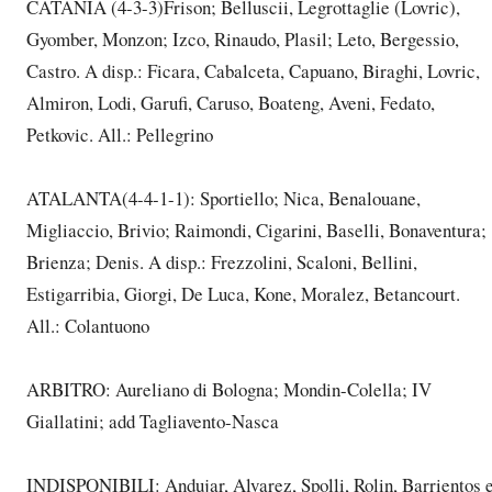
CATANIA (4-3-3)Frison; Belluscii, Legrottaglie (Lovric),
Gyomber, Monzon; Izco, Rinaudo, Plasil; Leto, Bergessio,
Castro. A disp.: Ficara, Cabalceta, Capuano, Biraghi, Lovric,
Almiron, Lodi, Garufi, Caruso, Boateng, Aveni, Fedato,
Petkovic. All.: Pellegrino
ATALANTA(4-4-1-1): Sportiello; Nica, Benalouane,
Migliaccio, Brivio; Raimondi, Cigarini, Baselli, Bonaventura;
Brienza; Denis. A disp.: Frezzolini, Scaloni, Bellini,
Estigarribia, Giorgi, De Luca, Kone, Moralez, Betancourt.
All.: Colantuono
ARBITRO: Aureliano di Bologna; Mondin-Colella; IV
Giallatini; add Tagliavento-Nasca
INDISPONIBILI: Andujar, Alvarez, Spolli, Rolin, Barrientos 