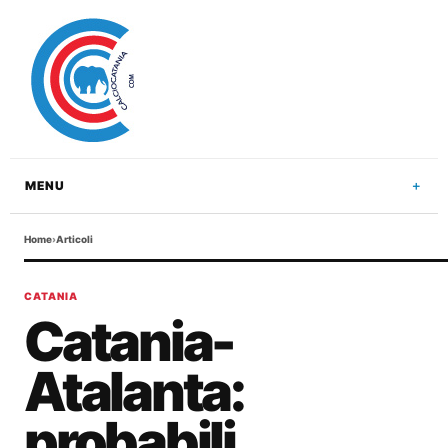
MENU
Home
›
Articoli
CATANIA
Catania-
Atalanta:
probabili