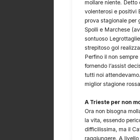
mollare niente. Detto 
volenterosi e positivi
prova stagionale per 
Spolli e Marchese (ave
sontuoso Legrottaglie
strepitoso gol realizz
Perfino il non sempre 
fornendo l’assist deci
tutti noi attendevamo
miglior stagione rossaz
A Trieste per non mo
Ora non bisogna mollar
la vita, essendo peric
difficilissima, ma il C
raggiungere. A livell