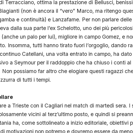
di Terracciano, ottima la prestazione di Bellusci, beni
 Biagianti (non è ancora il “vero” Marco, ma ritengo ques
gamba e continuità) e Lanzafame. Per non parlare delle 
va dalla sua parte l’ex Schelotto, uno dei più pericolos
 (anche un palo per lui), migliore in campo Gomez, e non
ato. Insomma, tutti hanno tirato fuori l’orgoglio, dando r
continuo Catellani, una volta entrato in campo, ha dato 
sivo a Seymour per il raddoppio che ha chiuso i conti al
. Non possiamo far altro che elogiare questi ragazzi ch
zurra di tutti i tempi.
llare
e a Trieste con il Cagliari nel match di martedì sera. I
olosamente vicini al terz’ultimo posto, e quindi si prea
atania ha, come sottolineato a inizio editoriale, obiettivi 
o di motivazioni non potremo e dovremo essere da meno r