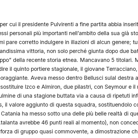
r cui il presidente Pulvirenti a fine partita abbia inseri
ssi personali più importanti nell’ambito della sua già sto
i pare corretto indulgere in illazioni di alcun genere; t
andissima vittoria, non solo perché giunta dopo due bat
ruppo” della recente storia etnea. Mancavano 5 titolari.
dire il quinto portiere stagionale, il giovane Terracciano,
oraggiante. Aveva messo dentro Bellusci sulal destra al
stituire Izco e Almiron, due pilastri, con Seymour e il r
ulmine di una stagione buttata via a causa di ripetuti i
s, il valore aggiunto di questa squadra, sostituendolo co
 Catania ha messo sotto una delle più belle realtà di q
Atalanta avrebbe 46 punti reali al momento), non conc
 forza di gruppo quasi commovente, a dimostrazione c