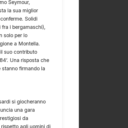
ssimo Seymour,
ta la sua miglior
conferme. Solidi
i fra i bergamaschi),
 solo per lo
agione a Montella.
il suo contributo
 84’. Una risposta che
e stanno firmando la
 sardi si giocheranno
nnuncia una gara
prestigiosi da
ispetto agli uomini di