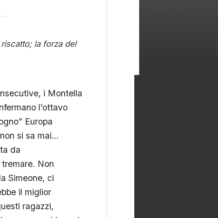
iscatto; la forza del
nsecutive, i Montella
nfermano l’ottavo
sogno” Europa
on si sa mai...
lta da
 tremare. Non
da Simeone, ci
be il miglior
uesti ragazzi,