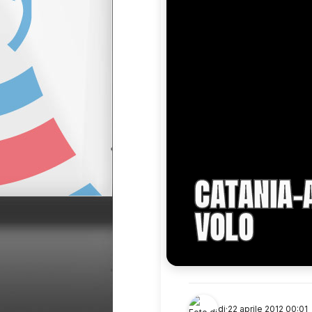
CATANIA-A
VOLO
di
·
22 aprile 2012 00:01