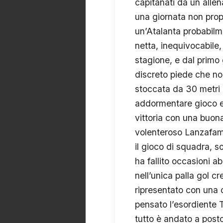
capitanati da un alle
una giornata non propr
un’Atalanta probabilm
netta, inequivocabile
stagione, e dal primo
discreto piede che non
stoccata da 30 metri a
addormentare gioco e s
vittoria con una buona
volenteroso Lanzafam
il gioco di squadra, s
ha fallito occasioni a
nell’unica palla gol c
ripresentato con una 
pensato l’esordiente 
tutto è andato a posto.