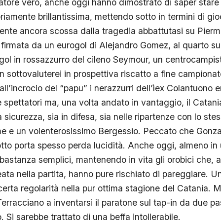
natore vero, anche oggi hanno dimostrato di saper star
iamente brillantissima, mettendo sotto in termini di gio
ente ancora scossa dalla tragedia abbattutasi su Pierma
, firmata da un eurogol di Alejandro Gomez, al quarto s
 gol in rossazzurro del cileno Seymour, un centrocampis
 sottovaluterei in prospettiva riscatto a fine campionato
ll’incrocio del “papu” i nerazzurri dell’ìex Colantuono e
pettatori ma, una volta andato in vantaggio, il Catania
 sicurezza, sia in difesa, sia nelle ripartenze con lo st
e e un volenterosissimo Bergessio. Peccato che Gonza
otto porta spesso perda lucidità. Anche oggi, almeno in 
bbastanza semplici, mantenendo in vita gli orobici che, 
reata nella partita, hanno pure rischiato di pareggiare. U
certa regolarità nella pur ottima stagione del Catania. 
Terracciano a inventarsi il paratone sul tap-in da due p
 Si sarebbe trattato di una beffa intollerabile.