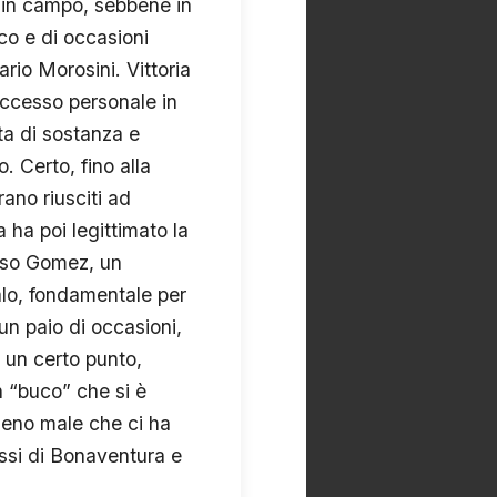
e in campo, sebbene in
co e di occasioni
rio Morosini. Vittoria
uccesso personale in
ta di sostanza e
. Certo, fino alla
rano riusciti ad
 ha poi legittimato la
esso Gomez, un
lo, fondamentale per
un paio di occasioni,
a un certo punto,
n “buco” che si è
Meno male che ci ha
assi di Bonaventura e