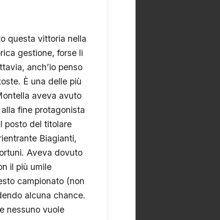
to questa vittoria nella
rica gestione, forse li
uttavia, anch’io penso
oste. È una delle più
 Montella aveva avuto
 alla fine protagonista
 posto del titolare
ientrante Biagianti,
nfortuni. Aveva dovuto
n il più umile
uesto campionato (non
edendo alcuna chance.
he nessuno vuole