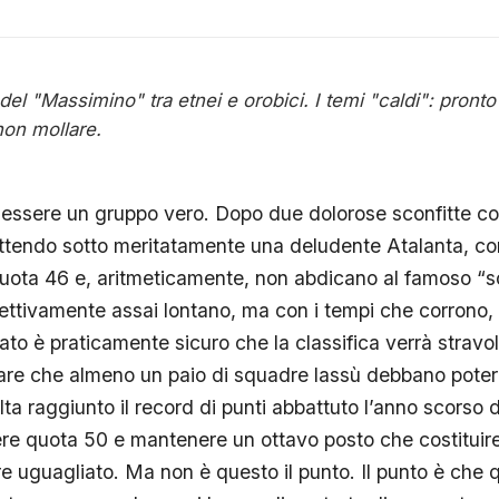
l "Massimino" tra etnei e orobici. I temi "caldi": pronto r
non mollare.
i essere un gruppo vero. Dopo due dolorose sconfitte co
ttendo sotto meritatamente una deludente Atalanta, co
 quota 46 e, aritmeticamente, non abdicano al famoso “
ttivamente assai lontano, ma con i tempi che corrono, n
nato è praticamente sicuro che la classifica verrà stravo
re che almeno un paio di squadre lassù debbano poter
ta raggiunto il record di punti abbattuto l’anno scorso 
e quota 50 e mantenere un ottavo posto che costituireb
 uguagliato. Ma non è questo il punto. Il punto è che q