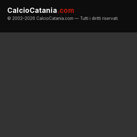
CalcioCatania
.com
© 2002–2026 CalcioCatania.com — Tutti i diritti riservati