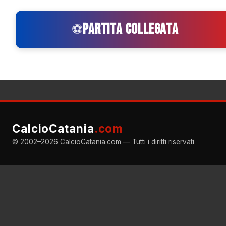
PARTITA COLLEGATA
⚽
CalcioCatania
.com
© 2002–2026 CalcioCatania.com — Tutti i diritti riservati