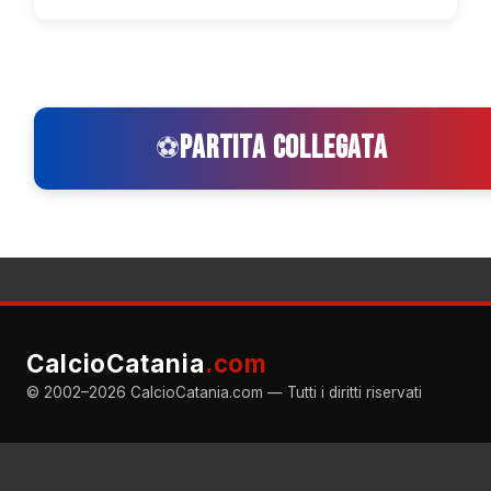
PARTITA COLLEGATA
⚽
CalcioCatania
.com
© 2002–2026 CalcioCatania.com — Tutti i diritti riservati