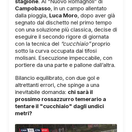
stagione
. Al “Nuovo Romagnoli” di
Campobasso
, in un campo allentato
dalla pioggia,
Luca Moro
, dopo aver già
segnato dal dischetto nel primo tempo
con una soluzione più classica, decise di
eseguire il secondo rigore di giornata
con la tecnica del
“cucchiaio”
proprio
sotto la curva occupata dai tifosi
molisani. Esecuzione impeccabile, con
portiere da una parte e pallone dall’altra.
Bilancio equilibrato, con due gol e
altrettanti errori, che spinge a una
inevitabile domanda:
chi sarà il
prossimo rossazzurro temerario a
tentare il "cucchiaio" dagli undici
metri?