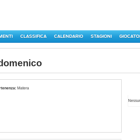
MENTI
CLASSIFICA
CALENDARIO
STAGIONI
GIOCATO
odomenico
rtenenza:
Matera
I p
Nessun