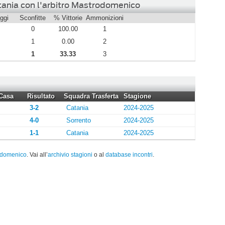
tania con l'arbitro Mastrodomenico
ggi
Sconfitte
% Vittorie
Ammonizioni
0
100.00
1
1
0.00
2
1
33.33
3
Casa
Risultato
Squadra Trasferta
Stagione
3-2
Catania
2024-2025
4-0
Sorrento
2024-2025
1-1
Catania
2024-2025
odomenico
. Vai all’
archivio stagioni
o al
database incontri
.