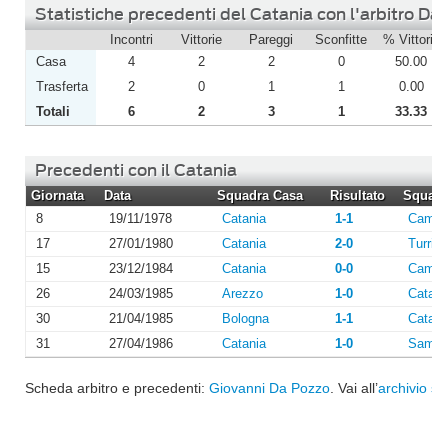
Statistiche precedenti del Catania con l'arbitro Da
Incontri
Vittorie
Pareggi
Sconfitte
% Vittorie
Casa
4
2
2
0
50.00
Trasferta
2
0
1
1
0.00
Totali
6
2
3
1
33.33
Precedenti con il Catania
Giornata
Data
Squadra Casa
Risultato
Squadra
8
19/11/1978
Catania
1-1
Campo
17
27/01/1980
Catania
2-0
Turris
15
23/12/1984
Catania
0-0
Campo
26
24/03/1985
Arezzo
1-0
Catani
30
21/04/1985
Bologna
1-1
Catani
31
27/04/1986
Catania
1-0
Sambe
Scheda arbitro e precedenti:
Giovanni Da Pozzo
. Vai all’
archivio st