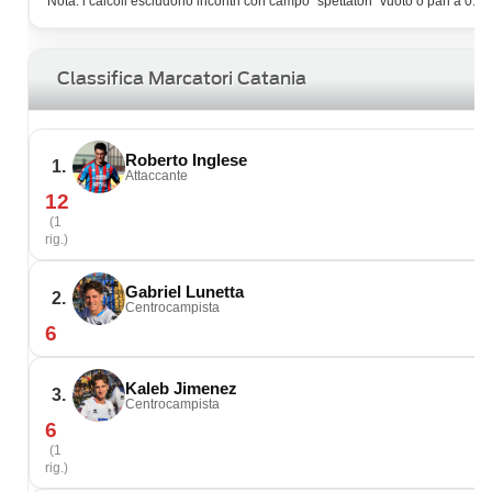
Nota: i calcoli escludono incontri con campo “spettatori” vuoto o pari a 0.
Classifica Marcatori Catania
Roberto Inglese
1.
Attaccante
12
(1
rig.)
Gabriel Lunetta
2.
Centrocampista
6
Kaleb Jimenez
3.
Centrocampista
6
(1
rig.)