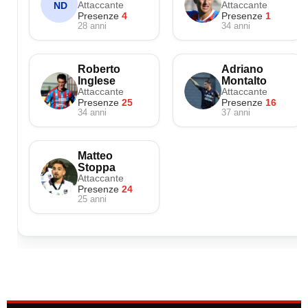
Attaccante
Attaccante
ND
Presenze
4
Presenze
1
28 anni
34 anni
Roberto
Adriano
Inglese
Montalto
Attaccante
Attaccante
Presenze
25
Presenze
16
34 anni
37 anni
Matteo
Stoppa
Attaccante
Presenze
24
25 anni