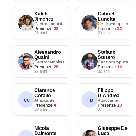
Kaleb
Gabriel
Jimenez
Lunetta
Centrocampista
Centrocampista
Presenze
28
Presenze
22
23 anni
29 anni
Alessandro
Stefano
Quaini
Sturaro
Centrocampista
Centrocampista
Presenze
29
Presenze
14
27 anni
32 anni
Clarence
Filippo
Corallo
D'Andrea
Attaccante
Attaccante
CC
FD
Presenze
4
Presenze
13
20 anni
37 anni
Nicola
Giuseppe De
Dalmonte
Luca