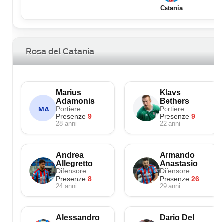
Catania
Rosa del Catania
Marius
Klavs
Adamonis
Bethers
Portiere
Portiere
MA
Presenze
9
Presenze
9
28 anni
22 anni
Andrea
Armando
Allegretto
Anastasio
Difensore
Difensore
Presenze
8
Presenze
26
24 anni
29 anni
Alessandro
Dario Del