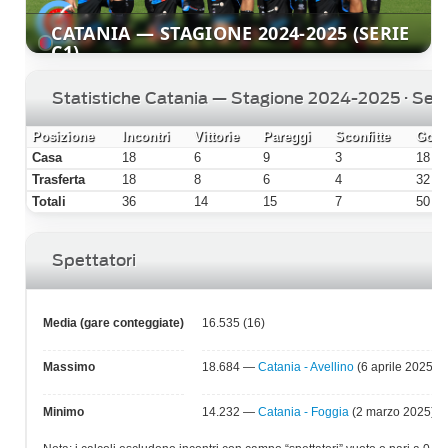
CATANIA — STAGIONE 2024-2025 (SERIE
C1)
Statistiche Catania — Stagione 2024-2025 · Seri
Posizione
Incontri
Vittorie
Pareggi
Sconfitte
Gol f
Casa
18
6
9
3
18
Trasferta
18
8
6
4
32
Totali
36
14
15
7
50
Spettatori
Media (gare conteggiate)
16.535 (16)
Massimo
18.684 —
Catania - Avellino
(6 aprile 2025)
Minimo
14.232 —
Catania - Foggia
(2 marzo 2025)