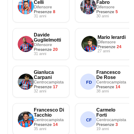
Celli
Fabro
Difensore
Difensore
Presenze
8
Presenze
5
31 anni
30 anni
Davide
Mario Ierardi
Guglielmotti
Difensore
Difensore
Presenze
24
Presenze
20
27 anni
31 anni
Gianluca
Francesco
Carpani
De Rose
Centrocampista
Centrocampista
FD
Presenze
17
Presenze
14
32 anni
38 anni
Francesco Di
Carmelo
Tacchio
Forti
Centrocampista
Centrocampista
CF
Presenze
14
Presenze
3
35 anni
19 anni