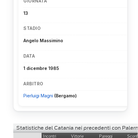
GIORNATA
13
STADIO
Angelo Massimino
DATA
1 dicembre 1985
ARBITRO
Pierluigi Magni
(Bergamo)
Statistiche del Catania nei precedenti con Pale
Incontri
Vittorie
Pareggi
Sconfi