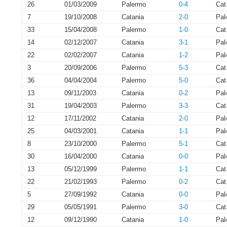
26
01/03/2009
Palermo
0-4
Cat
7
19/10/2008
Catania
2-0
Pal
33
15/04/2008
Palermo
1-0
Cat
14
02/12/2007
Catania
3-1
Pal
22
02/02/2007
Catania
1-2
Pal
3
20/09/2006
Palermo
5-3
Cat
36
04/04/2004
Palermo
5-0
Cat
13
09/11/2003
Catania
0-2
Pal
31
19/04/2003
Palermo
3-3
Cat
12
17/11/2002
Catania
2-0
Pal
25
04/03/2001
Catania
1-1
Pal
8
23/10/2000
Palermo
5-1
Cat
30
16/04/2000
Catania
0-0
Pal
13
05/12/1999
Palermo
1-1
Cat
22
21/02/1993
Palermo
0-2
Cat
5
27/09/1992
Catania
0-0
Pal
29
05/05/1991
Palermo
3-0
Cat
12
09/12/1990
Catania
1-0
Pal