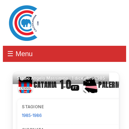
☰ Menu
Stadio
Angelo Massimino ·
1 dicembre 1985
1
0
CATANIA
PALERMO
–
FT
STAGIONE
1985-1986