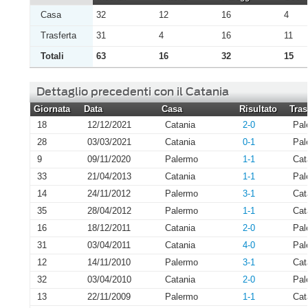
Casa
32
12
16
4
Trasferta
31
4
16
11
Totali
63
16
32
15
Dettaglio precedenti con il Catania
Giornata
Data
Casa
Risultato
Tras
18
12/12/2021
Catania
2-0
Pal
28
03/03/2021
Catania
0-1
Pal
9
09/11/2020
Palermo
1-1
Cat
33
21/04/2013
Catania
1-1
Pal
14
24/11/2012
Palermo
3-1
Cat
35
28/04/2012
Palermo
1-1
Cat
16
18/12/2011
Catania
2-0
Pal
31
03/04/2011
Catania
4-0
Pal
12
14/11/2010
Palermo
3-1
Cat
32
03/04/2010
Catania
2-0
Pal
13
22/11/2009
Palermo
1-1
Cat