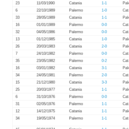
23
11/03/1990
Catania
1-1
Pal
6
22/10/1989
Palermo
1-0
Cat
33
28/05/1989
Catania
1-1
Pal
16
01/01/1989
Palermo
0-0
Cat
32
04/05/1986
Palermo
0-0
Cat
13
01/12/1985
Catania
1-0
Pal
26
20/03/1983
Catania
2-0
Pal
7
24/10/1982
Palermo
0-0
Cat
35
23/05/1982
Palermo
0-2
Cat
16
03/01/1982
Catania
3-1
Pal
34
24/05/1981
Palermo
2-0
Cat
15
21/12/1980
Catania
3-3
Pal
25
20/03/1977
Catania
1-1
Pal
6
31/10/1976
Palermo
0-0
Cat
31
02/05/1976
Palermo
1-1
Cat
12
14/12/1975
Catania
1-1
Pal
34
19/05/1974
Palermo
1-1
Cat