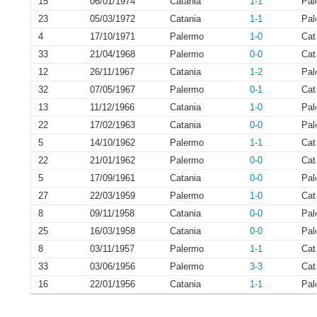
15
06/01/1974
Catania
1-1
Pal
23
05/03/1972
Catania
1-1
Pal
4
17/10/1971
Palermo
1-0
Cat
33
21/04/1968
Palermo
0-0
Cat
12
26/11/1967
Catania
1-2
Pal
32
07/05/1967
Palermo
0-1
Cat
13
11/12/1966
Catania
1-0
Pal
22
17/02/1963
Catania
0-0
Pal
5
14/10/1962
Palermo
1-1
Cat
22
21/01/1962
Palermo
0-0
Cat
5
17/09/1961
Catania
0-0
Pal
27
22/03/1959
Palermo
1-0
Cat
8
09/11/1958
Catania
0-0
Pal
25
16/03/1958
Catania
0-0
Pal
8
03/11/1957
Palermo
1-1
Cat
33
03/06/1956
Palermo
3-3
Cat
16
22/01/1956
Catania
1-1
Pal