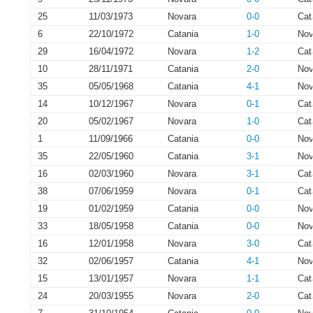
25
11/03/1973
Novara
0-0
Cat
6
22/10/1972
Catania
1-0
Nov
29
16/04/1972
Novara
1-2
Cat
10
28/11/1971
Catania
2-0
Nov
35
05/05/1968
Catania
4-1
Nov
14
10/12/1967
Novara
0-1
Cat
20
05/02/1967
Novara
1-0
Cat
1
11/09/1966
Catania
0-0
Nov
35
22/05/1960
Catania
3-1
Nov
16
02/03/1960
Novara
3-1
Cat
38
07/06/1959
Novara
0-1
Cat
19
01/02/1959
Catania
0-0
Nov
33
18/05/1958
Catania
0-0
Nov
16
12/01/1958
Novara
3-0
Cat
32
02/06/1957
Catania
4-1
Nov
15
13/01/1957
Novara
1-1
Cat
24
20/03/1955
Novara
2-0
Cat