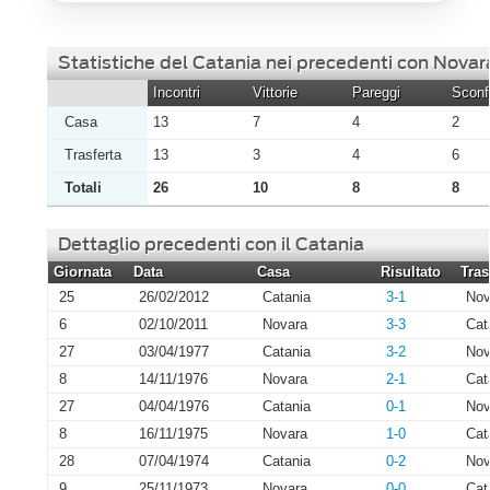
Statistiche del Catania nei precedenti con Novar
Incontri
Vittorie
Pareggi
Sconfi
Casa
13
7
4
2
Trasferta
13
3
4
6
Totali
26
10
8
8
Dettaglio precedenti con il Catania
Giornata
Data
Casa
Risultato
Tras
25
26/02/2012
Catania
3-1
Nov
6
02/10/2011
Novara
3-3
Cat
27
03/04/1977
Catania
3-2
Nov
8
14/11/1976
Novara
2-1
Cat
27
04/04/1976
Catania
0-1
Nov
8
16/11/1975
Novara
1-0
Cat
28
07/04/1974
Catania
0-2
Nov
9
25/11/1973
Novara
0-0
Cat