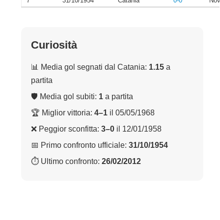
7
31/10/1954
Catania
0-0
Nov
Curiosità
📊 Media gol segnati dal Catania:
1.15
a
partita
🛡 Media gol subiti:
1
a partita
🏆 Miglior vittoria:
4–1
il 05/05/1968
❌ Peggior sconfitta:
3–0
il 12/01/1958
📅 Primo confronto ufficiale:
31/10/1954
⏱ Ultimo confronto:
26/02/2012