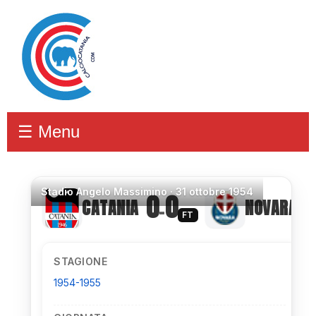
☰ Menu
Stadio
Angelo Massimino ·
31 ottobre 1954
0
0
CATANIA
NOVARA
–
FT
STAGIONE
1954-1955