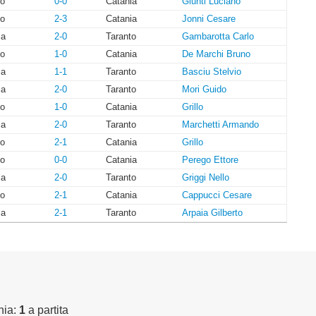
to
0-0
Catania
Giunti Luciano
to
2-3
Catania
Jonni Cesare
ia
2-0
Taranto
Gambarotta Carlo
to
1-0
Catania
De Marchi Bruno
ia
1-1
Taranto
Basciu Stelvio
ia
2-0
Taranto
Mori Guido
to
1-0
Catania
Grillo
ia
2-0
Taranto
Marchetti Armando
to
2-1
Catania
Grillo
to
0-0
Catania
Perego Ettore
ia
2-0
Taranto
Griggi Nello
to
2-1
Catania
Cappucci Cesare
ia
2-1
Taranto
Arpaia Gilberto
nia:
1
a partita