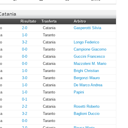
 Catania
Risultato
Trasferta
Arbitro
to
2-0
Catania
Gasperotti Silvia
ia
1-0
Taranto
to
3-2
Catania
Longo Federico
ia
0-0
Taranto
Campione Giacomo
to
0-0
Catania
Guccini Francesco
to
0-0
Catania
Mazzoleni M. Mario
ia
1-0
Taranto
Brighi Christian
ia
3-0
Taranto
Bergonzi Mauro
to
1-0
Catania
De Marco Andrea
ia
1-0
Taranto
Papini
to
0-1
Catania
to
2-2
Catania
Rosetti Roberto
ia
3-2
Taranto
Baglioni Duccio
ia
0-0
Taranto
to
2-0
Catania
Rausa Mario