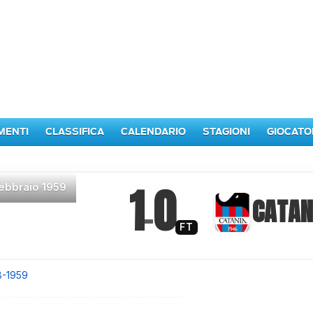
MENTI
CLASSIFICA
CALENDARIO
STAGIONI
GIOCATO
1
0
febbraio 1959
–
CATAN
FT
8-1959