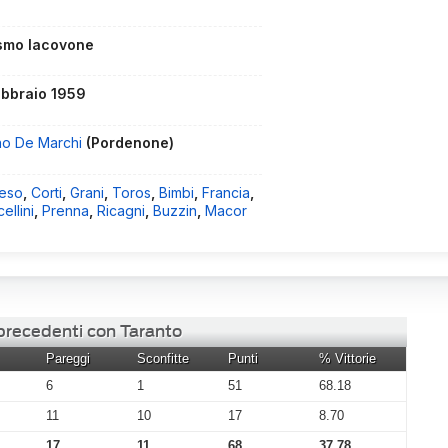
smo Iacovone
ebbraio 1959
no De Marchi
(Pordenone)
eso
,
Corti
,
Grani
,
Toros
,
Bimbi
,
Francia
,
ellini
,
Prenna
,
Ricagni
,
Buzzin
,
Macor
 precedenti con Taranto
Pareggi
Sconfitte
Punti
% Vittorie
6
1
51
68.18
11
10
17
8.70
17
11
68
37.78