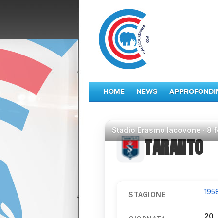
HOME
NEWS
APPROFONDI
Stadio
Erasmo Iacovone ·
8 
TARANTO
195
STAGIONE
20