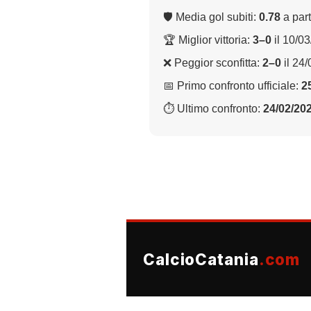
🛡 Media gol subiti:
0.78
a part
🏆 Miglior vittoria:
3–0
il 10/0
❌ Peggior sconfitta:
2–0
il 24
📅 Primo confronto ufficiale:
2
⏱ Ultimo confronto:
24/02/20
CalcioCatania
.com