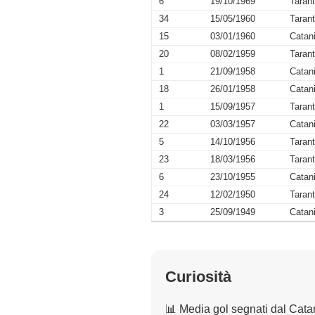
6
19/10/1969
Taran
34
15/05/1960
Taran
15
03/01/1960
Catan
20
08/02/1959
Taran
1
21/09/1958
Catan
18
26/01/1958
Catan
1
15/09/1957
Taran
22
03/03/1957
Catan
5
14/10/1956
Taran
23
18/03/1956
Taran
6
23/10/1955
Catan
24
12/02/1950
Taran
3
25/09/1949
Catan
Curiosità
📊 Media gol segnati dal Cata