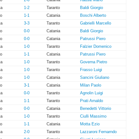
ia
1-2
Taranto
Baldi Giorgio
to
1-1
Catania
Boschi Alberto
ia
3-3
Taranto
Gabrielli Marcello
to
0-0
Catania
Baldi Giorgio
to
0-0
Catania
Patrussi Piero
ia
1-0
Taranto
Falzier Domenico
to
1-1
Catania
Patrussi Piero
ia
1-0
Taranto
Governa Pietro
ia
1-0
Taranto
Frasso Luigi
to
1-0
Catania
Sancini Giuliano
to
3-1
Catania
Milan Paolo
ia
0-0
Taranto
Agnolin Luigi
ia
1-1
Taranto
Prati Arnaldo
to
0-0
Catania
Benedetti Vittorio
ia
1-0
Taranto
Ciulli Massimo
to
1-1
Catania
Motta Ezio
ia
2-0
Taranto
Lazzaroni Fernarndo