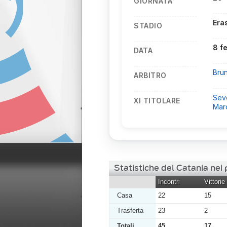
GIORNATA
Era
STADIO
8 f
DATA
Bru
ARBITRO
Sev
XI TITOLARE
Marc
Statistiche del Catania nei
Incontri
Vittorie
Casa
22
15
Trasferta
23
2
Totali
45
17