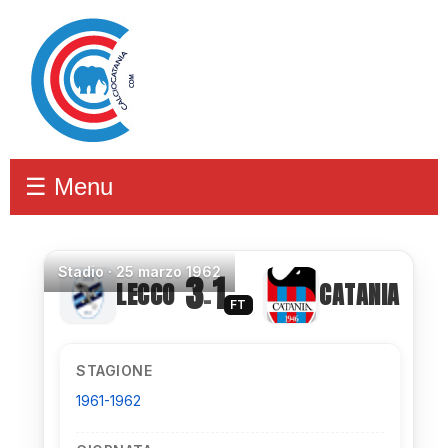
☰ Menu
Stadio
·
25 marzo 1962
3
1
LECCO
CATANIA
–
FT
STAGIONE
1961-1962