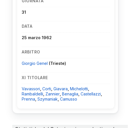
GIORNATA
31
DATA
25 marzo 1962
ARBITRO
Giorgio Genel
(Trieste)
XI TITOLARE
Vavassori
,
Corti
,
Giavara
,
Michelotti
,
Rambaldelli
,
Zannier
,
Benaglia
,
Castellazzi
,
Prenna
,
Szymaniak
,
Camusso