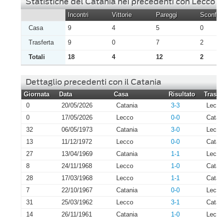
Statistiche del Catania nei precedenti con Lecco
Incontri
Vittorie
Pareggi
Sconfi
Casa
9
4
5
0
Trasferta
9
0
7
2
Totali
18
4
12
2
Dettaglio precedenti con il Catania
Giornata
Data
Casa
Risultato
Tras
0
20/05/2026
Catania
3-3
Lec
0
17/05/2026
Lecco
0-0
Cat
32
06/05/1973
Catania
3-0
Lec
13
11/12/1972
Lecco
0-0
Cat
27
13/04/1969
Catania
1-1
Lec
8
24/11/1968
Lecco
1-0
Cat
28
17/03/1968
Lecco
1-1
Cat
7
22/10/1967
Catania
0-0
Lec
31
25/03/1962
Lecco
3-1
Cat
14
26/11/1961
Catania
1-0
Lec