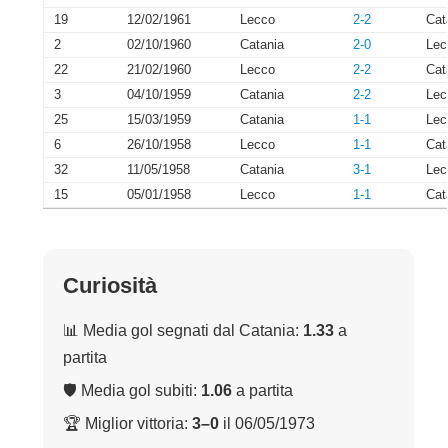
19
12/02/1961
Lecco
2-2
Cat
2
02/10/1960
Catania
2-0
Lec
22
21/02/1960
Lecco
2-2
Cat
3
04/10/1959
Catania
2-2
Lec
25
15/03/1959
Catania
1-1
Lec
6
26/10/1958
Lecco
1-1
Cat
32
11/05/1958
Catania
3-1
Lec
15
05/01/1958
Lecco
1-1
Cat
Curiosità
📊 Media gol segnati dal Catania:
1.33
a
partita
🛡 Media gol subiti:
1.06
a partita
🏆 Miglior vittoria:
3–0
il 06/05/1973