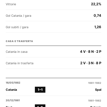
22,2%
Vittorie
0,74
Gol Catania / gara
1,26
Gol subiti / gara
CASA E TRASFERTA
4 V · 8 N · 2 P
Catania in casa
2 V · 3 N · 8 P
Catania in trasferta
16/05/1982
1981-1982
1–1
Catania
Spal
20/12/1981
1981-1982