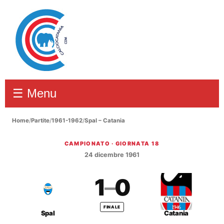
☰ Menu
Home
/
Partite
/
1961-1962
/
Spal – Catania
CAMPIONATO · GIORNATA 18
Spal – Catania 1–0
24 dicembre 1961
1
–
0
FINALE
Spal
Catania