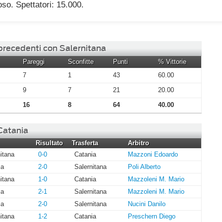
oso. Spettatori: 15.000.
 precedenti con Salernitana
Pareggi
Sconfitte
Punti
% Vittorie
7
1
43
60.00
9
7
21
20.00
16
8
64
40.00
 Catania
Risultato
Trasferta
Arbitro
itana
0-0
Catania
Mazzoni Edoardo
ia
2-0
Salernitana
Poli Alberto
itana
1-0
Catania
Mazzoleni M. Mario
ia
2-1
Salernitana
Mazzoleni M. Mario
ia
2-0
Salernitana
Nucini Danilo
itana
1-2
Catania
Preschern Diego