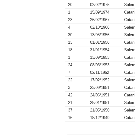
20
02/02/1975
Salern
1
15/09/1974
Catan
23
26/02/1967
Catan
4
02/10/1966
Salern
30
13/05/1956
Salern
13
01/01/1956
Catan
18
31/01/1954
Salern
1
13/09/1953
Catan
24
08/03/1953
Salern
7
02/11/1952
Catan
22
17/02/1952
Salern
3
23/09/1951
Catan
42
24/06/1951
Catan
21
28/01/1951
Salern
37
21/05/1950
Salern
16
18/12/1949
Catan