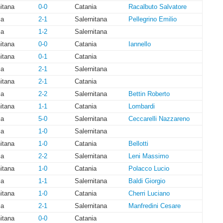
itana
0-0
Catania
Racalbuto Salvatore
ia
2-1
Salernitana
Pellegrino Emilio
ia
1-2
Salernitana
itana
0-0
Catania
Iannello
itana
0-1
Catania
ia
2-1
Salernitana
itana
2-1
Catania
ia
2-2
Salernitana
Bettin Roberto
itana
1-1
Catania
Lombardi
ia
5-0
Salernitana
Ceccarelli Nazzareno
ia
1-0
Salernitana
itana
1-0
Catania
Bellotti
ia
2-2
Salernitana
Leni Massimo
itana
1-0
Catania
Polacco Lucio
ia
1-1
Salernitana
Baldi Giorgio
itana
1-0
Catania
Cherri Luciano
ia
2-1
Salernitana
Manfredini Cesare
itana
0-0
Catania