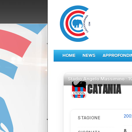
HOME
NEWS
APPROFONDI
Stadio
Angelo Massimino ·
1
CATANIA
200
STAGIONE
8