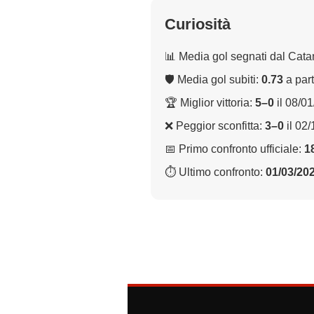
Curiosità
📊 Media gol segnati dal Cata
🛡 Media gol subiti:
0.73
a part
🏆 Miglior vittoria:
5–0
il 08/0
❌ Peggior sconfitta:
3–0
il 02
📅 Primo confronto ufficiale:
1
⏱ Ultimo confronto:
01/03/20