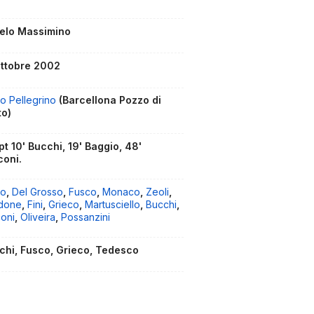
elo Massimino
ottobre 2002
io Pellegrino
(Barcellona Pozzo di
to)
pt 10' Bucchi, 19' Baggio, 48'
coni.
zo
,
Del Grosso
,
Fusco
,
Monaco
,
Zeoli
,
done
,
Fini
,
Grieco
,
Martusciello
,
Bucchi
,
coni
,
Oliveira
,
Possanzini
chi, Fusco, Grieco, Tedesco