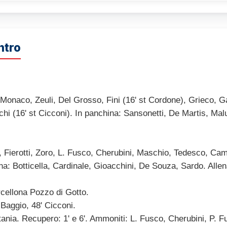
ntro
onaco, Zeuli, Del Grosso, Fini (16' st Cordone), Grieco, Gat
chi (16' st Cicconi). In panchina: Sansonetti, De Martis, Malu
erotti, Zoro, L. Fusco, Cherubini, Maschio, Tedesco, Camor
ina: Botticella, Cardinale, Gioacchini, De Souza, Sardo. Alle
cellona Pozzo di Gotto.
 Baggio, 48' Cicconi.
tania. Recupero: 1' e 6'. Ammoniti: L. Fusco, Cherubini, P. 