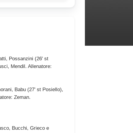
ti, Possanzini (26' st
sci, Mendil. Allenatore:
ani, Babu (27' st Posiello),
natore: Zeman.
Fusco, Bucchi, Grieco e