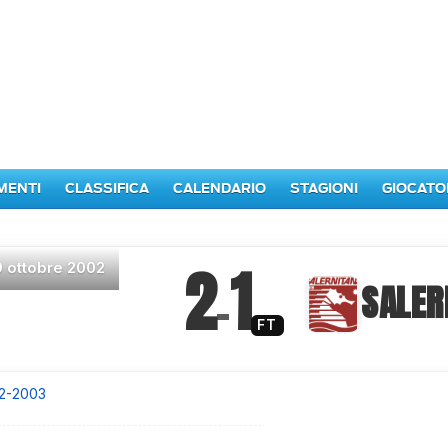
MENTI
CLASSIFICA
CALENDARIO
STAGIONI
GIOCATO
2
1
9 ottobre 2002
–
SALER
FT
2-2003