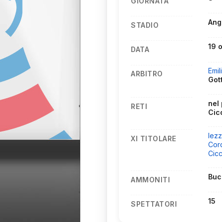
GIORNATA
Ang
STADIO
19 
DATA
Emil
ARBITRO
Got
nel 
RETI
Cic
Iez
XI TITOLARE
Cor
Cic
Buc
AMMONITI
15
SPETTATORI