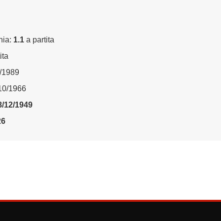
nia:
1.1
a partita
ita
1/1989
/10/1966
8/12/1949
26