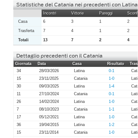
Statistiche del Catania nei precedenti con Latina
Incontri
Vittorie
Pareggi
Sconfi
Casa
6
3
1
2
Trasferta
7
4
1
2
Totali
13
7
2
4
Dettaglio precedenti con il Catania
Giornata
Data
Casa
Risultato
Tras
34
28/03/2026
Latina
0-1
Cat
15
23/11/2025
Catania
1-0
Lat
30
09/03/2025
Latina
1-4
Cat
11
27/10/2024
Catania
0-1
Lat
26
14/02/2024
Latina
1-0
Cat
7
08/10/2023
Catania
1-1
Lat
17
05/12/2021
Latina
1-0
Cat
36
19/04/2015
Latina
1-2
Cat
15
23/11/2014
Catania
1-0
Lat