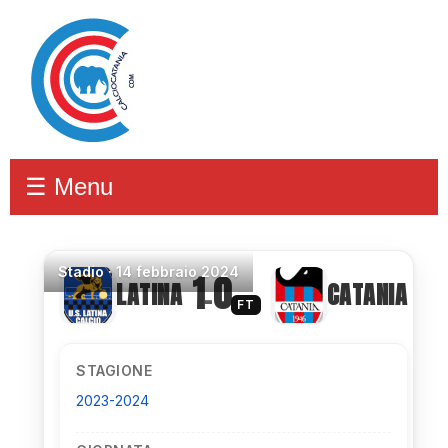
☰ Menu
Stadio
·
14 febbraio 2024
1
0
LATINA
CATANIA
–
FT
STAGIONE
2023-2024