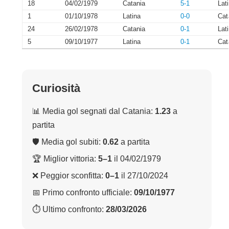
18
04/02/1979
Catania
5-1
Lat
1
01/10/1978
Latina
0-0
Cat
24
26/02/1978
Catania
0-1
Lat
5
09/10/1977
Latina
0-1
Cat
Curiosità
📊 Media gol segnati dal Catania:
1.23
a
partita
🛡 Media gol subiti:
0.62
a partita
🏆 Miglior vittoria:
5–1
il 04/02/1979
❌ Peggior sconfitta:
0–1
il 27/10/2024
📅 Primo confronto ufficiale:
09/10/1977
⏱ Ultimo confronto:
28/03/2026