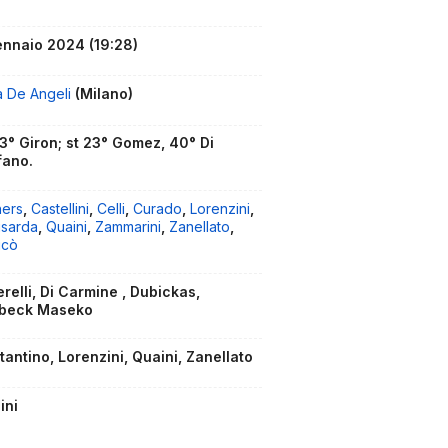
ennaio 2024
(19:28)
a De Angeli
(Milano)
33° Giron; st 23° Gomez, 40° Di
fano.
hers
,
Castellini
,
Celli
,
Curado
,
Lorenzini
,
isarda
,
Quaini
,
Zammarini
,
Zanellato
,
icò
relli, Di Carmine , Dubickas,
beck Maseko
tantino, Lorenzini, Quaini, Zanellato
ini