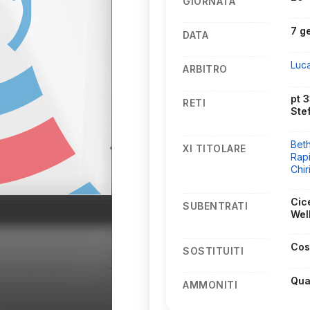
GIORNATA
7 g
DATA
Luc
ARBITRO
pt 
RETI
Ste
Bet
XI TITOLARE
Rap
Chir
Cice
SUBENTRATI
Wel
Cos
SOSTITUITI
Qua
AMMONITI