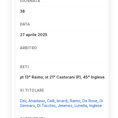
GIORNATA
38
DATA
27 aprile 2025
ARBITRO
RETI
pt 13° Raimo; st 21° Castorani (P), 45° Inglese.
XI TITOLARE
Dini
,
Anastasio
,
Celli
,
Ierardi
,
Raimo
,
De Rose
,
Di
Gennaro
,
Di Tacchio
,
Jimenez
,
Lunetta
,
Inglese