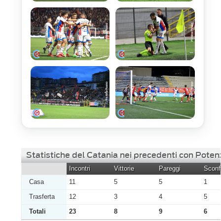
Statistiche del Catania nei precedenti con Poten
Incontri
Vittorie
Pareggi
Sconfi
Casa
11
5
5
1
Trasferta
12
3
4
5
Totali
23
8
9
6