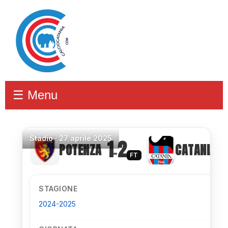
☰ Menu
Stadio
·
27 aprile 2025
1
2
POTENZA
CATANIA
–
FT
STAGIONE
2024-2025