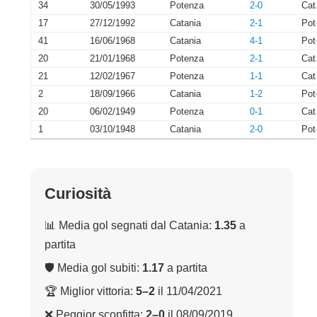
34
30/05/1993
Potenza
2-0
Cat
17
27/12/1992
Catania
2-1
Pot
41
16/06/1968
Catania
4-1
Pot
20
21/01/1968
Potenza
2-1
Cat
21
12/02/1967
Potenza
1-1
Cat
2
18/09/1966
Catania
1-2
Pot
20
06/02/1949
Potenza
0-1
Cat
1
03/10/1948
Catania
2-0
Pot
Curiosità
📊 Media gol segnati dal Catania:
1.35
a
partita
🛡 Media gol subiti:
1.17
a partita
🏆 Miglior vittoria:
5–2
il 11/04/2021
❌ Peggior sconfitta:
2–0
il 08/09/2019