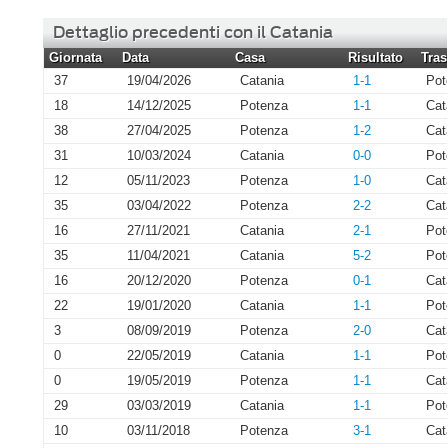
Dettaglio precedenti con il Catania
Giornata
Data
Casa
Risultato
Tras
37
19/04/2026
Catania
1-1
Pot
18
14/12/2025
Potenza
1-1
Cat
38
27/04/2025
Potenza
1-2
Cat
31
10/03/2024
Catania
0-0
Pot
12
05/11/2023
Potenza
1-0
Cat
35
03/04/2022
Potenza
2-2
Cat
16
27/11/2021
Catania
2-1
Pot
35
11/04/2021
Catania
5-2
Pot
16
20/12/2020
Potenza
0-1
Cat
22
19/01/2020
Catania
1-1
Pot
3
08/09/2019
Potenza
2-0
Cat
0
22/05/2019
Catania
1-1
Pot
0
19/05/2019
Potenza
1-1
Cat
29
03/03/2019
Catania
1-1
Pot
10
03/11/2018
Potenza
3-1
Cat