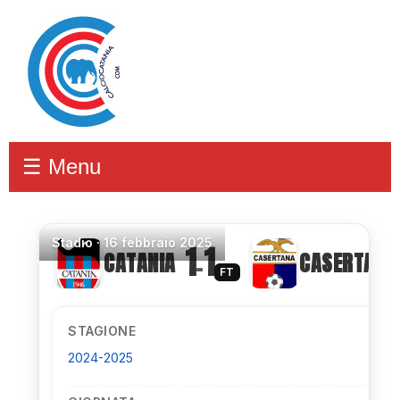
☰ Menu
Stadio
·
16 febbraio 2025
1
1
CATANIA
CASERTANA
–
FT
STAGIONE
2024-2025