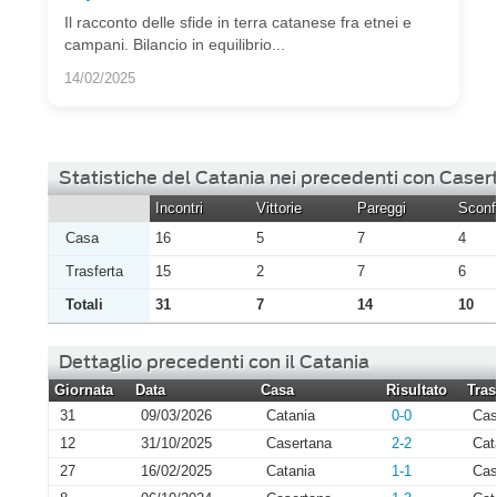
Il racconto delle sfide in terra catanese fra etnei e
campani. Bilancio in equilibrio...
14/02/2025
Statistiche del Catania nei precedenti con Caser
Incontri
Vittorie
Pareggi
Sconfi
Casa
16
5
7
4
Trasferta
15
2
7
6
Totali
31
7
14
10
Dettaglio precedenti con il Catania
Giornata
Data
Casa
Risultato
Tras
31
09/03/2026
Catania
0-0
Cas
12
31/10/2025
Casertana
2-2
Cat
27
16/02/2025
Catania
1-1
Cas