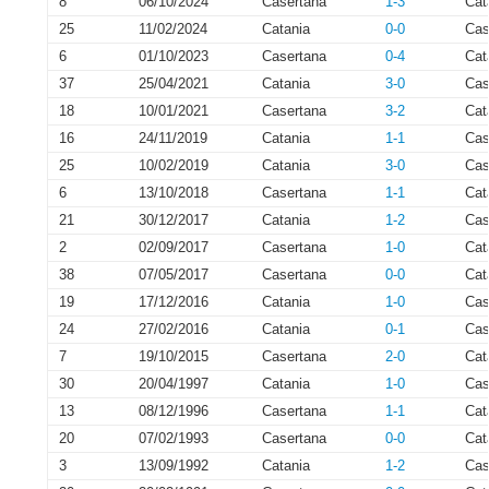
8
06/10/2024
Casertana
1-3
Cat
25
11/02/2024
Catania
0-0
Cas
6
01/10/2023
Casertana
0-4
Cat
37
25/04/2021
Catania
3-0
Cas
18
10/01/2021
Casertana
3-2
Cat
16
24/11/2019
Catania
1-1
Cas
25
10/02/2019
Catania
3-0
Cas
6
13/10/2018
Casertana
1-1
Cat
21
30/12/2017
Catania
1-2
Cas
2
02/09/2017
Casertana
1-0
Cat
38
07/05/2017
Casertana
0-0
Cat
19
17/12/2016
Catania
1-0
Cas
24
27/02/2016
Catania
0-1
Cas
7
19/10/2015
Casertana
2-0
Cat
30
20/04/1997
Catania
1-0
Cas
13
08/12/1996
Casertana
1-1
Cat
20
07/02/1993
Casertana
0-0
Cat
3
13/09/1992
Catania
1-2
Cas