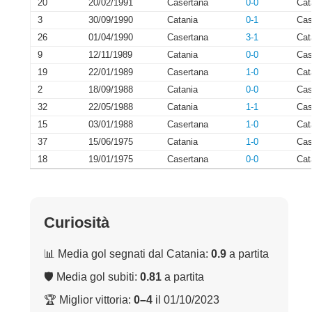
20
20/02/1991
Casertana
0-0
Cat
3
30/09/1990
Catania
0-1
Cas
26
01/04/1990
Casertana
3-1
Cat
9
12/11/1989
Catania
0-0
Cas
19
22/01/1989
Casertana
1-0
Cat
2
18/09/1988
Catania
0-0
Cas
32
22/05/1988
Catania
1-1
Cas
15
03/01/1988
Casertana
1-0
Cat
37
15/06/1975
Catania
1-0
Cas
18
19/01/1975
Casertana
0-0
Cat
Curiosità
📊 Media gol segnati dal Catania:
0.9
a partita
🛡 Media gol subiti:
0.81
a partita
🏆 Miglior vittoria:
0–4
il 01/10/2023