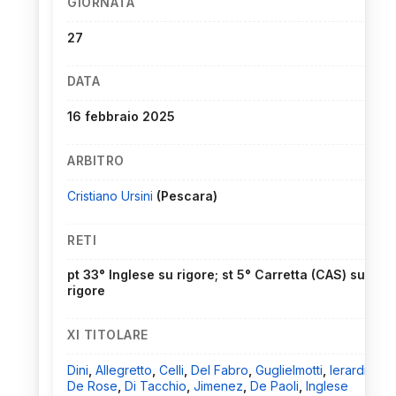
GIORNATA
27
DATA
16 febbraio 2025
ARBITRO
Cristiano Ursini
(Pescara)
RETI
pt 33° Inglese su rigore; st 5° Carretta (CAS) su
rigore
XI TITOLARE
Dini
,
Allegretto
,
Celli
,
Del Fabro
,
Guglielmotti
,
Ierardi
,
De Rose
,
Di Tacchio
,
Jimenez
,
De Paoli
,
Inglese