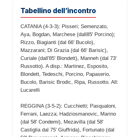
Tabellino dell’incontro
CATANIA (4-3-3): Pisseri; Semenzato,
Aya, Bogdan, Marchese (dall85' Porcino);
Rizzo, Biagianti (dal 66' Bucolo),
Mazzarani; Di Grazia (dal 66' Barisic),
Curiale (dall'85' Blondett), Manneh (dal 73'
Russotto). A disp.: Martinez, Esposito,
Blondett, Tedeschi, Porcino, Papaserio,
Bucolo, Barisic Brodic, Ripa, Russotto. All:
Lucarelli
REGGINA (3-5-2): Cucchietti; Pasqualoni,
Ferrani, Laezza; Hadziosmanovic, Marino
(dal 58' Condemi), Mezavilla (dal 58'
Castiglia dal 75' Giuffrida), Fortunato (dal