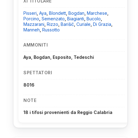
XI TITOLARE
Pisseri
,
Aya
,
Blondett
,
Bogdan
,
Marchese
,
Porcino
,
Semenzato
,
Biagianti
,
Bucolo
,
Mazzarani
,
Rizzo
,
Barišič
,
Curiale
,
Di Grazia
,
Manneh
,
Russotto
AMMONITI
Aya, Bogdan, Esposito, Tedeschi
SPETTATORI
8016
NOTE
18 i tifosi provenienti da Reggio Calabria