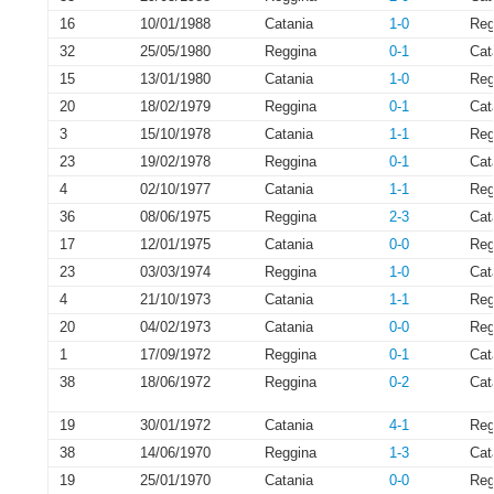
16
10/01/1988
Catania
1-0
Reg
32
25/05/1980
Reggina
0-1
Cat
15
13/01/1980
Catania
1-0
Reg
20
18/02/1979
Reggina
0-1
Cat
3
15/10/1978
Catania
1-1
Reg
23
19/02/1978
Reggina
0-1
Cat
4
02/10/1977
Catania
1-1
Reg
36
08/06/1975
Reggina
2-3
Cat
17
12/01/1975
Catania
0-0
Reg
23
03/03/1974
Reggina
1-0
Cat
4
21/10/1973
Catania
1-1
Reg
20
04/02/1973
Catania
0-0
Reg
1
17/09/1972
Reggina
0-1
Cat
38
18/06/1972
Reggina
0-2
Cat
19
30/01/1972
Catania
4-1
Reg
38
14/06/1970
Reggina
1-3
Cat
19
25/01/1970
Catania
0-0
Reg