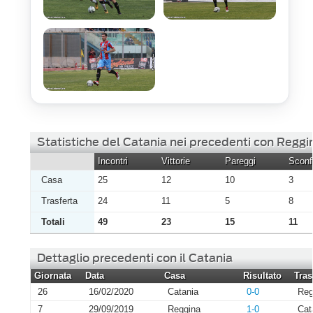
Statistiche del Catania nei precedenti con Reggi
Incontri
Vittorie
Pareggi
Sconfi
Casa
25
12
10
3
Trasferta
24
11
5
8
Totali
49
23
15
11
Dettaglio precedenti con il Catania
Giornata
Data
Casa
Risultato
Tras
26
16/02/2020
Catania
0-0
Reg
7
29/09/2019
Reggina
1-0
Cat