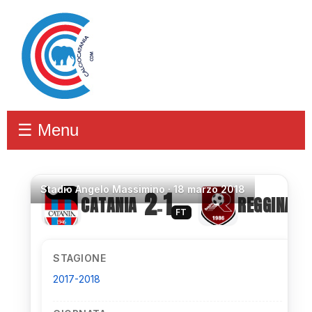
☰ Menu
Stadio
Angelo Massimino ·
18 marzo 2018
2
1
CATANIA
REGGINA
–
FT
STAGIONE
2017-2018