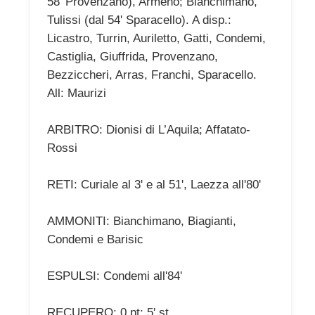
58' Provenzano), Armeno; Bianchimano,
Tulissi (dal 54' Sparacello). A disp.:
Licastro, Turrin, Auriletto, Gatti, Condemi,
Castiglia, Giuffrida, Provenzano,
Bezziccheri, Arras, Franchi, Sparacello.
All: Maurizi
ARBITRO: Dionisi di L’Aquila; Affatato-
Rossi
RETI: Curiale al 3' e al 51', Laezza all'80'
AMMONITI: Bianchimano, Biagianti,
Condemi e Barisic
ESPULSI: Condemi all'84'
RECUPERO: 0 pt; 5' st