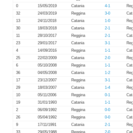
0
15/05/2019
Catania
4-1
Reg
32
24/03/2019
Reggina
3-0
Cat
13
24/11/2018
Catania
1-0
Reg
30
18/03/2018
Catania
2-1
Reg
11
28/10/2017
Reggina
2-1
Cat
23
29/01/2017
Catania
3-1
Reg
4
14/09/2016
Reggina
1-1
Cat
25
22/02/2009
Catania
2-0
Reg
6
05/10/2008
Reggina
1-1
Cat
36
04/05/2008
Catania
1-2
Reg
17
23/12/2007
Reggina
3-1
Cat
29
18/03/2007
Catania
1-4
Reg
10
05/11/2006
Reggina
0-1
Cat
19
31/01/1993
Catania
1-1
Reg
2
06/09/1992
Reggina
0-0
Cat
26
05/04/1992
Reggina
0-0
Cat
9
17/11/1991
Catania
2-1
Reg
33
29/05/1988
Reggina
2-0
Cat