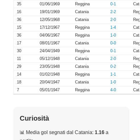
35
01/06/1969
Reggina
0-1
Cat
16
19/01/1969
Catania
2-2
Reg
36
12/05/1968
Catania
2-0
Reg
15
17/12/1967
Reggina
1-4
Cat
36
04/06/1967
Reggina
1-0
Cat
17
08/01/1967
Catania
0-0
Reg
30
24/04/1949
Reggina
0-1
Cat
11
05/12/1948
Catania
2-0
Reg
29
23/05/1948
Catania
0-2
Reg
14
01/02/1948
Reggina
1-1
Cat
18
20/04/1947
Catania
1-0
Reg
7
05/01/1947
Reggina
4-0
Cat
Curiosità
📊 Media gol segnati dal Catania:
1.16
a